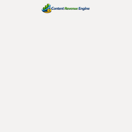
Usar la Inteligencia Emocional y el concepto de
Hospitalidad para la creación de Marca
La percepción del valor: gestionar las
expectativas frente al esfuerzo económico del
huésped