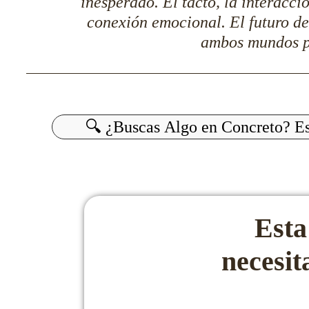
inesperado. El tacto, la interacci
conexión emocional. El futuro del
ambos mundos pa
Buscar:
Esta
necesi