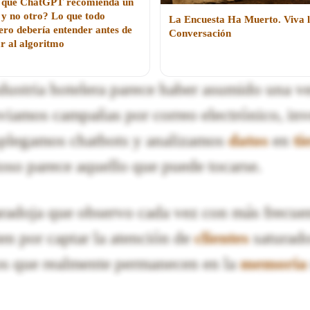
 qué ChatGPT recomienda un
 y no otro? Lo que todo
La Encuesta Ha Muerto. Viva 
ero debería entender antes de
Conversación
r al algoritmo
dustria hotelera parece haber asumido una v
nviamos campañas por correo electrónico, in
splegamos chatbots y analizamos
datos
en
t
ioso parece aquello que puede tocarse.
radoja que observo cada vez con más frecue
n por captar la atención de
clientes
saturado
os que realmente permanecen en la
memoria