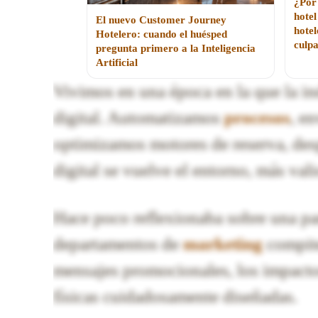
¿Por
hotel
El nuevo Customer Journey
hotel
Hotelero: cuando el huésped
culpa
pregunta primero a la Inteligencia
Artificial
Vivimos en una época en la que la in
digital. Automatizamos
procesos
, e
optimizamos motores de reserva, de
digital se vuelve el entorno, más val
Hace poco reflexionaba sobre una pa
departamentos de
marketing
compite
mensajes promocionales, los impact
físicas cuidadosamente diseñadas.