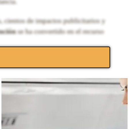
ancia.
 cientos de impactos publicitarios y
nción
se ha convertido en el recurso