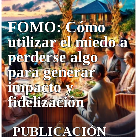
FOMO: Cómo
utilizar el miedo a
perderse algo
para generar
impacto y
fidelización
PUBLICACIÓN