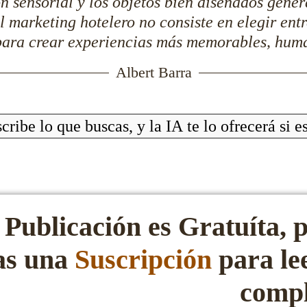
ón sensorial y los objetos bien diseñados gene
 marketing hotelero no consiste en elegir entre 
ra crear experiencias más memorables, huma
Albert Barra
 Publicación es Gratuíta, 
tas una
Suscripción
para le
compl