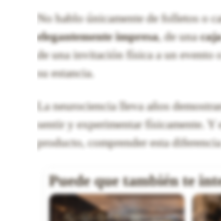
No hablo únicamente de folletos o c
elegantemente impresa
, de una
caj
de una invitación física a un evento
su estancia.
La neurociencia lleva años demostran
sentir y experimentar físicamente. Y
producto, comprender esta diferenc
Puede que también te int