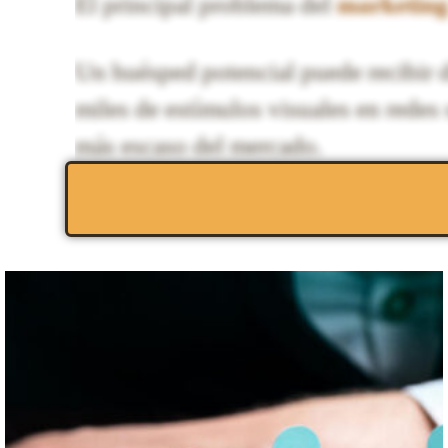
El principal problema del
marketing 
Un huésped potencial puede recibir d
miles de estímulos visuales en redes 
más escaso del mercado.