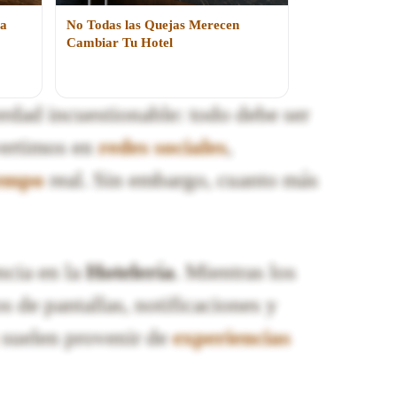
la
No Todas las Quejas Merecen
Cambiar Tu Hotel
erdad incuestionable: todo debe ser
vertimos en
redes sociales
,
iempo
real. Sin embargo, cuanto más
ncia en la
Hotelería
. Mientras los
s de pantallas, notificaciones y
suelen provenir de
experiencias