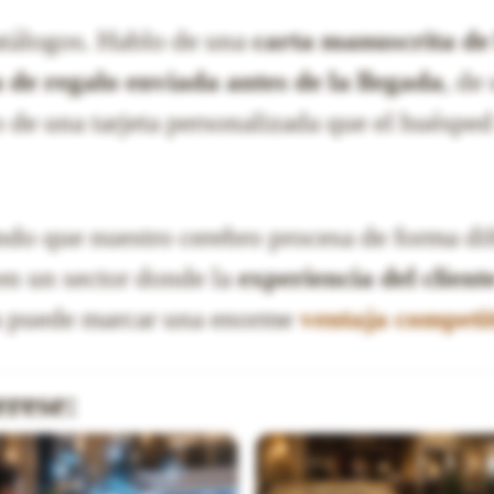
atálogos. Hablo de una
carta manuscrita de
a de regalo enviada antes de la llegada
, de
 o de una tarjeta personalizada que el huésp
do que nuestro cerebro procesa de forma dif
 en un sector donde la
experiencia del client
ia puede marcar una enorme
ventaja competi
erese: