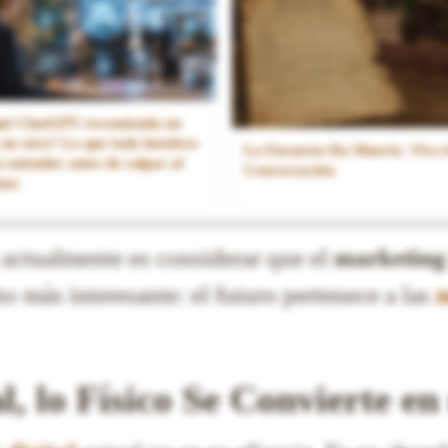
ué ChatGPT recomienda un
 no otro? Lo que todo hotelero
La Encuesta Ha Muerto. Viva 
 entender antes de culpar al
Conversación
tmo
 actualmente es considerar que el
marketing 
o más interesante: el futuro pertenece a las
m
, lo Físico Se Convierte en