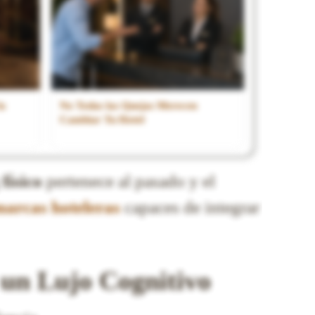
la
No Todas las Quejas Merecen
Cambiar Tu Hotel
físico
pertenece al pasado y el
arcas hoteleras
capaces de integrar
 un Lujo Cognitivo