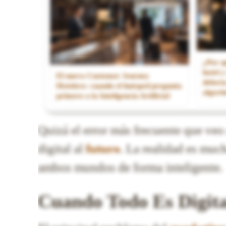
¿Por q
hotel y
El nuevo Customer Journey
debería
Hotelero: cuando el huésped pregunta
algori
primero a la Inteligencia Artificial
Quizá el error más frecuente que veo
digital al
futuro
. La realidad es much
ambos mundos de forma inteligente.
Cuando Todo Es Digital