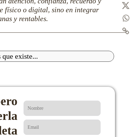
ran atención, confianza, recuerdo y
físico o digital, sino en integrar
nas y rentables.
pero
erla
eta