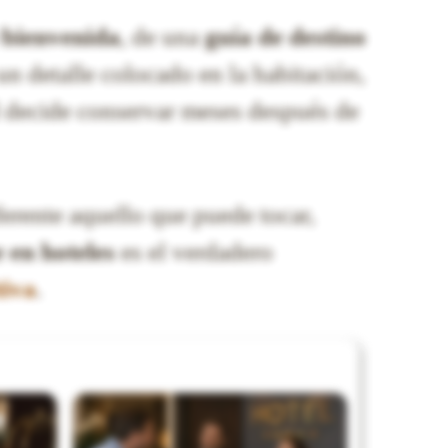
 bienvenida
, de una
guía de destino
 un detalle colocado en la habitación,
ed decide conservar meses después de
erente aquello que puede tocar,
e en hoteles
es el verdadero
tiva
.