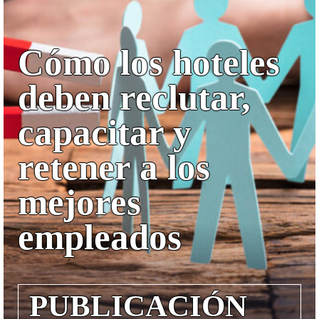
Cómo los hoteles
deben reclutar,
capacitar y
retener a los
mejores
empleados
PUBLICACIÓN