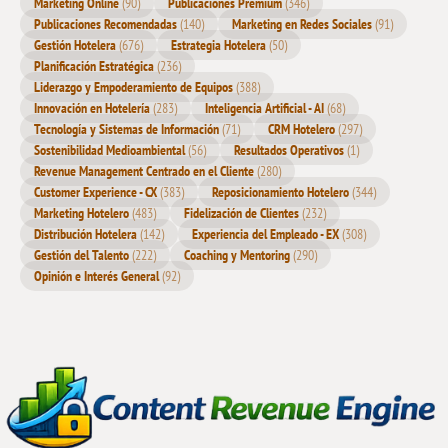
Marketing Online
(90)
Publicaciones Premium
(346)
Publicaciones Recomendadas
(140)
Marketing en Redes Sociales
(91)
Gestión Hotelera
(676)
Estrategia Hotelera
(50)
Planificación Estratégica
(236)
Liderazgo y Empoderamiento de Equipos
(388)
Innovación en Hotelería
(283)
Inteligencia Artificial - AI
(68)
Tecnología y Sistemas de Información
(71)
CRM Hotelero
(297)
Sostenibilidad Medioambiental
(56)
Resultados Operativos
(1)
Revenue Management Centrado en el Cliente
(280)
Customer Experience - CX
(383)
Reposicionamiento Hotelero
(344)
Marketing Hotelero
(483)
Fidelización de Clientes
(232)
Distribución Hotelera
(142)
Experiencia del Empleado - EX
(308)
Gestión del Talento
(222)
Coaching y Mentoring
(290)
Opinión e Interés General
(92)