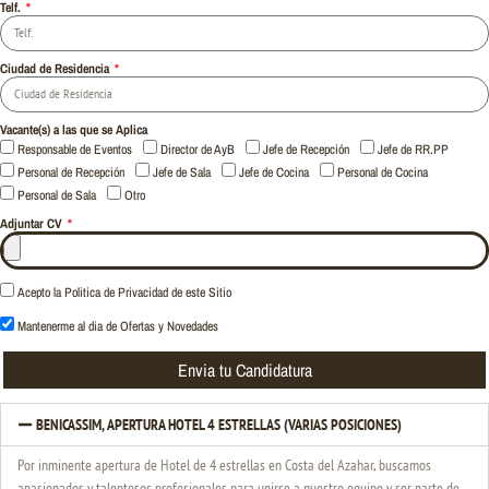
Telf.
Ciudad de Residencia
Vacante(s) a las que se Aplica
Responsable de Eventos
Director de AyB
Jefe de Recepción
Jefe de RR.PP
Personal de Recepción
Jefe de Sala
Jefe de Cocina
Personal de Cocina
Personal de Sala
Otro
Adjuntar CV
Acepto la Politica de Privacidad de este Sitio
Mantenerme al dia de Ofertas y Novedades
Envia tu Candidatura
BENICASSIM, APERTURA HOTEL 4 ESTRELLAS (VARIAS POSICIONES)
Por inminente apertura de Hotel de 4 estrellas en Costa del Azahar, buscamos
apasionados y talentosos profesionales para unirse a nuestro equipo y ser parte de