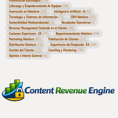
Planificación Estratégica
(236)
Liderazgo y Empoderamiento de Equipos
(388)
Innovación en Hotelería
(283)
Inteligencia Artificial - AI
(68)
Tecnología y Sistemas de Información
(71)
CRM Hotelero
(297)
Sostenibilidad Medioambiental
(56)
Resultados Operativos
(1)
Revenue Management Centrado en el Cliente
(280)
Customer Experience - CX
(383)
Reposicionamiento Hotelero
(344)
Marketing Hotelero
(483)
Fidelización de Clientes
(232)
Distribución Hotelera
(142)
Experiencia del Empleado - EX
(308)
Gestión del Talento
(222)
Coaching y Mentoring
(290)
Opinión e Interés General
(92)