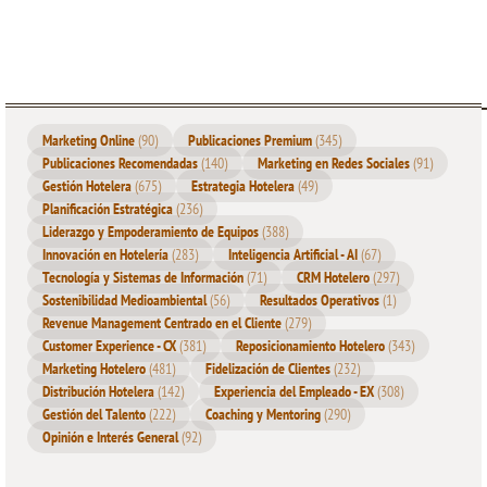
El turismo de bienestar está en auge en todo el mundo. Cada
vez más
personas
se preocupan por su salud y bienestar, y
buscan experiencias de viaje que les permitan relajarse,
rejuvenecer y cuidar de sí mismas. Según la Global Wellness
Marketing Online
(90)
Publicaciones Premium
(345)
Institute, el turismo de bienestar representa un mercado de casi
Publicaciones Recomendadas
(140)
Marketing en Redes Sociales
(91)
Gestión Hotelera
(675)
Estrategia Hotelera
(49)
700 mil millones de euros, con un crecimiento anual del 6.5%.
Planificación Estratégica
(236)
Esta tendencia representa una gran oportunidad para los
Liderazgo y Empoderamiento de Equipos
(388)
hoteleros de aprovechar esta demanda creciente y ofrecer
Innovación en Hotelería
(283)
Inteligencia Artificial - AI
(67)
Tecnología y Sistemas de Información
(71)
CRM Hotelero
(297)
servicios y experiencias únicas a los turistas de bienestar.
Sostenibilidad Medioambiental
(56)
Resultados Operativos
(1)
Revenue Management Centrado en el Cliente
(279)
El turismo de bienestar no se trata solo de hacer ejercicio y
Customer Experience - CX
(381)
Reposicionamiento Hotelero
(343)
Marketing Hotelero
(481)
Fidelización de Clientes
(232)
comer sano. También abarca aspectos emocionales y espirituales
Distribución Hotelera
(142)
Experiencia del Empleado - EX
(308)
del bienestar, como la meditación, la relajación y el
equilibrio
Gestión del Talento
(222)
Coaching y Mentoring
(290)
mental. Los viajeros de bienestar buscan experiencias holísticas
Opinión e Interés General
(92)
que les permitan cuidar de su cuerpo y mente, y buscan destinos