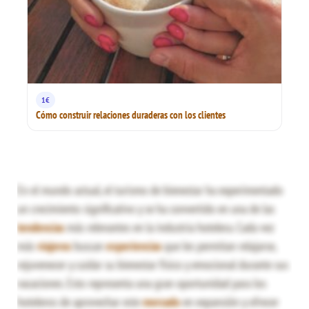
1€
Cómo construir relaciones duraderas con los clientes
En el mundo actual, el turismo de bienestar ha experimentado
un crecimiento significativo y se ha convertido en una de las
tendencias
más relevantes en la industria hotelera. Cada vez
más
viajeros
buscan
experiencias
que les permitan relajarse,
rejuvenecer y cuidar su bienestar físico y emocional durante sus
vacaciones. Esto representa una gran oportunidad para los
hoteleros de aprovechar este
mercado
en expansión y ofrecer