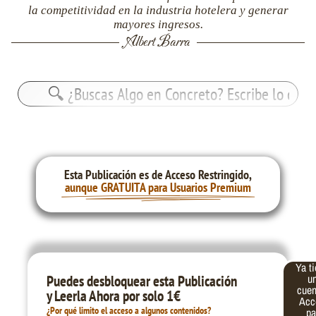
la competitividad en la industria hotelera y generar
mayores ingresos.
Albert Barra
Buscar:
Esta Publicación es de Acceso Restringido,
aunque GRATUITA para Usuarios Premium
Ya t
Correo
Contraseña
u
Puedes desbloquear esta Publicación
electrónico
cue
y Leerla Ahora por solo 1€
Acc
¿Por qué limito el acceso a algunos contenidos?
pa