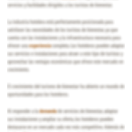
servicios y facilidades dirigidos a los turistas de bienestar.
La industria hotelera está perfectamente posicionada para
satisfacer las necesidades de los turistas de bienestar, ya que
cuenta con las instalaciones y la infraestructura necesaria para
ofrecer una
experiencia
completa. Los hoteleros pueden adaptar
sus servicios e instalaciones para atraer a este tipo de turistas y
aprovechar las ventajas económicas que ofrece este mercado en
crecimiento.
El crecimiento del turismo de bienestar ha abierto un mundo de
oportunidades para los hoteleros.
Al responder a la
demanda
de servicios de bienestar, adaptar
sus instalaciones y ampliar su oferta, los hoteleros pueden
destacarse en un mercado cada vez más competitivo. Además de