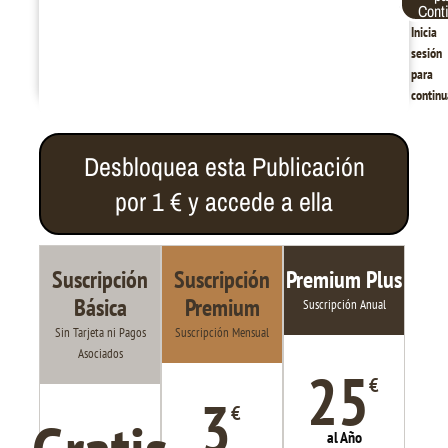
Cont
Inicia
sesión
para
continu
Desbloquea esta Publicación
por 1 € y accede a ella
Suscripción
Suscripción
Premium Plus
Básica
Premium
Suscripción Anual
Sin Tarjeta ni Pagos
Suscripción Mensual
Asociados
25
€
3
€
al Año