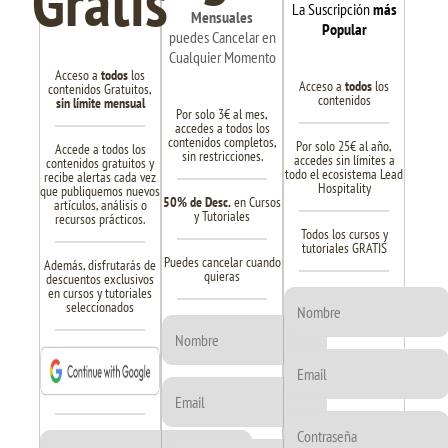
Gratis
La Suscripción
más
Mensuales
Popular
puedes Cancelar en
Cualquier Momento
Acceso a
todos
los
Acceso a
todos
los
contenidos Gratuitos,
contenidos
sin límite mensual
Por solo 3€ al mes,
accedes a todos los
contenidos completos,
Por solo 25€ al año,
Accede a todos los
sin restricciones.
accedes sin límites a
contenidos gratuitos y
todo el ecosistema Lead
recibe alertas cada vez
Hospitality
que publiquemos nuevos
50% de Desc.
en Cursos
artículos, análisis o
y Tutoriales
recursos prácticos.
Todos los cursos y
tutoriales GRATIS
Puedes cancelar cuando
Además, disfrutarás de
quieras
descuentos exclusivos
en cursos y tutoriales
seleccionados