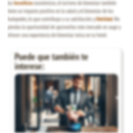
los
beneficios
económicos, el turismo de bienestar también
tiene un impacto positivo en la salud y el bienestar de los
huéspedes, lo que contribuye a su satisfacción y
fidelidad
. No
pierdas la oportunidad de aprovechar este mercado en auge y
ofrecer una experiencia de bienestar única en tu hotel.
Puede que también te
interese: