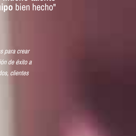
uipo
bien hecho"
es para crear
ón de éxito a
os, clientes