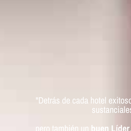
"Detrás de cada hotel exitos
sustanciale
pero también un
buen Líder