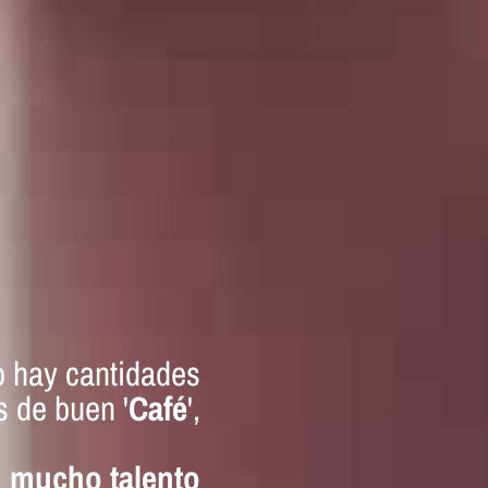
o hay cantidades
s de buen '
Café
',
,
mucho talento