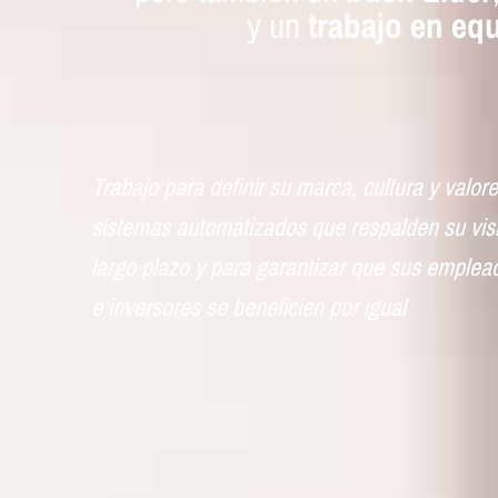
y un
trabajo en eq
Trabajo para definir su marca, cultura y valor
sistemas automatizados que respalden su visi
largo plazo y para garantizar que sus emplead
e inversores se beneficien por igual