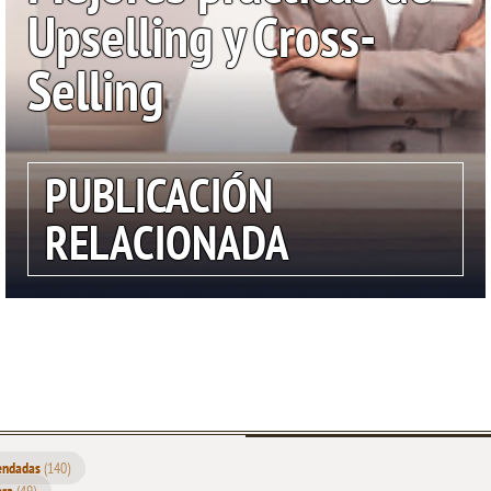
Upselling y Cross-
Selling
PUBLICACIÓN
RELACIONADA
mendadas
(140)
Inicio
era
(49)