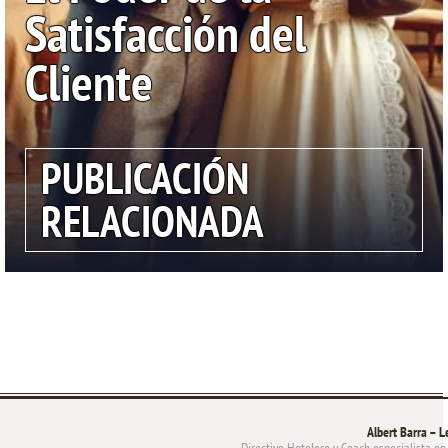
Satisfacción del
Cliente
PUBLICACIÓN
RELACIONADA
Albert Barra – L
Directivo Hotelero y Coach especialista en