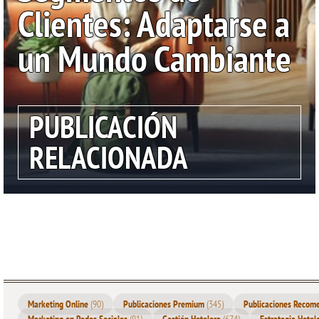
Clientes: Adaptarse a
un Mundo Cambiante
PUBLICACIÓN
RELACIONADA
Marketing Online
(90)
Publicaciones Premium
(345)
Publicaciones Reco
Marketing en Redes Sociales
(91)
Gestión Hotelera
(674)
Estrategia Hotel