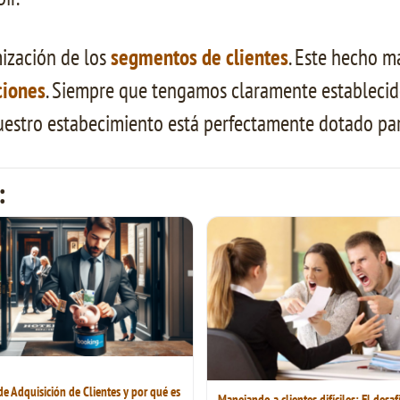
mización de los
segmentos de clientes
. Este hecho m
ciones
. Siempre que tengamos claramente establecido
nuestro estabecimiento está perfectamente dotado par
:
 de Adquisición de Clientes y por qué es
Manejando a clientes difíciles: El desaf