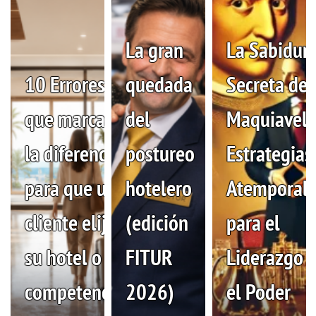
La gran
La Sabidurí
10 Errores
quedada
Secreta de
que marcan
del
Maquiavelo
la diferencia
postureo
Estrategias
para que un
hotelero
Atemporal
cliente elija
(edición
para el
su hotel o su
FITUR
Liderazgo y
competencia
2026)
el Poder