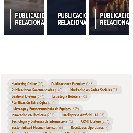
PUBLICACIÓN
PUBLICACIÓN
PUBLICACIÓ
RELACIONADA
RELACIONADA
RELACIONAD
Marketing Online
(90)
Publicaciones Premium
(346)
Publicaciones Recomendadas
(140)
Marketing en Redes Sociales
(91)
Gestión Hotelera
(677)
Estrategia Hotelera
(51)
Planificación Estratégica
(236)
Liderazgo y Empoderamiento de Equipos
(389)
Innovación en Hotelería
(284)
Inteligencia Artificial - AI
(68)
Tecnología y Sistemas de Información
(71)
CRM Hotelero
(297)
Sostenibilidad Medioambiental
(56)
Resultados Operativos
(2)