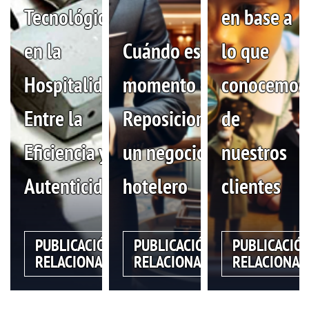
Tecnológico
en base a
en la
Cuándo es el
lo que
Hospitalidad:
momento de
conocemos
Entre la
Reposicionar
de
Eficiencia y la
un negocio
nuestros
Autenticidad
hotelero
clientes
PUBLICACIÓN
PUBLICACIÓN
PUBLICACIÓ
RELACIONADA
RELACIONADA
RELACIONAD