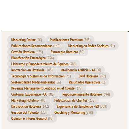
Marketing Online
(90)
Publicaciones Premium
(345)
Publicaciones Recomendadas
(140)
Marketing en Redes Sociales
(91)
Gestión Hotelera
(675)
Estrategia Hotelera
(50)
Planificación Estratégica
(236)
Liderazgo y Empoderamiento de Equipos
(388)
Innovación en Hotelería
(283)
Inteligencia Artificial - AI
(68)
Tecnología y Sistemas de Información
(71)
CRM Hotelero
(297)
Sostenibilidad Medioambiental
(56)
Resultados Operativos
(1)
Revenue Management Centrado en el Cliente
(279)
Customer Experience - CX
(382)
Reposicionamiento Hotelero
(344)
Marketing Hotelero
(482)
Fidelización de Clientes
(232)
Distribución Hotelera
(142)
Experiencia del Empleado - EX
(308)
Gestión del Talento
(222)
Coaching y Mentoring
(290)
Opinión e Interés General
(92)