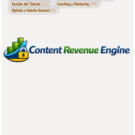
Gestión del Talento
(222)
Coaching y Mentoring
(290)
Opinión e Interés General
(92)
Cómo identificar las causas
raíz: Enfoque práctico
Para abordar los problemas desde su origen, es esencial un
proceso sistemático de análisis. Aquí algunas
estrategias
probadas: