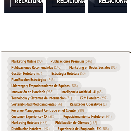
RELACIONADA
RELACIONADA
RELACIONAD
Presión por resultados inmediatos:
El sector es
altamente competitivo y prioriza
indicadores
de
desempeño a corto plazo.
Cultura de la inmediatez:
La percepción de eficiencia
suele asociarse con respuestas rápidas, no necesariamente
profundas.
Marketing Online
(90)
Publicaciones Premium
(346)
Falta de análisis de datos:
Sin métricas claras y un
Publicaciones Recomendadas
(140)
Marketing en Redes Sociales
(91)
análisis adecuado, las decisiones tienden a basarse en
Gestión Hotelera
(676)
Estrategia Hotelera
(50)
percepciones o
emociones
.
Planificación Estratégica
(236)
Liderazgo y Empoderamiento de Equipos
(388)
Resistencia al cambio:
Abordar las
causas raíz
implica,
Innovación en Hotelería
(283)
Inteligencia Artificial - AI
(68)
muchas veces, modificar procesos arraigados y cuestionar
Tecnología y Sistemas de Información
(71)
CRM Hotelero
(297)
paradigmas existentes.
Sostenibilidad Medioambiental
(56)
Resultados Operativos
(1)
El desafío no es solo corregir
errores
visibles, sino profundizar
Revenue Management Centrado en el Cliente
(280)
Customer Experience - CX
(383)
Reposicionamiento Hotelero
(344)
en los sistemas, hábitos y estructuras que los generan.
Marketing Hotelero
(483)
Fidelización de Clientes
(232)
Distribución Hotelera
(142)
Experiencia del Empleado - EX
(308)