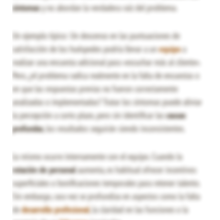
síntomas
y no abordan la verdadera raíz del problema.
Un ejemplo típico: Un descenso en las puntuaciones de
satisfacción de los huéspedes podría llevar a un
equipo
a
realizar una encuesta adicional para «escuchar más al cliente».
Pero, ¿el problema radica realmente en la falta de encuestas o
en que las respuestas previas no fueron correctamente
analizadas o implementadas? Tratar los síntomas puede aliviar
la percepción a corto plazo, pero sin identificar las
causas
profundas
, los resultados seguirán siendo inconsistentes.
Lo mismo ocurre internamente con el equipo. Cuando la
rotación de personal
aumenta, es habitual ofrecer incentivos
superficiales o bonificaciones temporales para retener talento.
Sin embargo, rara vez se profundiza en aspectos como la falta
de
desarrollo profesional
, la claridad en las funciones o la