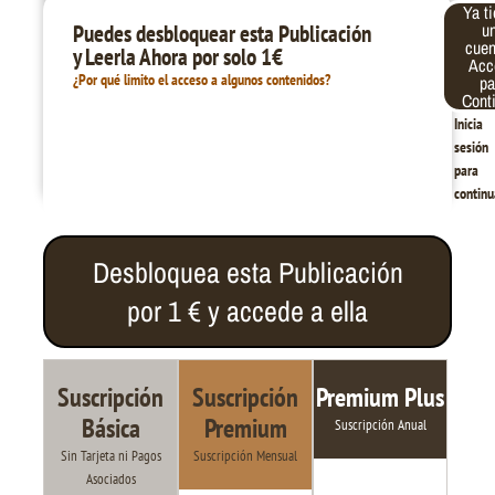
Ya t
Correo
Contraseña
u
Puedes desbloquear esta Publicación
electrónico
cue
y Leerla Ahora por solo 1€
Acc
¿Por qué limito el acceso a algunos contenidos?
pa
Cont
Inicia
sesión
para
continu
Desbloquea esta Publicación
por 1 € y accede a ella
Suscripción
Suscripción
Premium Plus
Básica
Premium
Suscripción Anual
Sin Tarjeta ni Pagos
Suscripción Mensual
Asociados