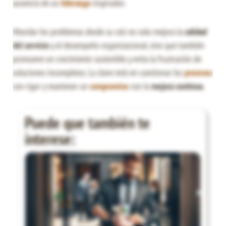
ausencia de un
liderazgo
inspirador.
Abordar los problemas desde su raíz no solo mejora la
calidad
del servicio
y el desempeño organizacional, sino que también
promueve un crecimiento sostenible y evita la frustración de
soluciones incompletas. La clave está en cuestionar los
procesos
con rigor y mantener un
compromiso
con la
mejora continua
.
Puede que también te
interese: