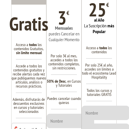
25
€
3
€
Gratis
al Año
La Suscripción
más
Mensuales
Popular
puedes Cancelar en
Cualquier Momento
Acceso a
todos
los
Acceso a
todos
los
contenidos Gratuitos,
contenidos
sin límite mensual
Por solo 3€ al mes,
accedes a todos los
contenidos completos,
Por solo 25€ al año,
Accede a todos los
sin restricciones.
accedes sin límites a
contenidos gratuitos y
todo el ecosistema Lead
recibe alertas cada vez
Hospitality
que publiquemos nuevos
50% de Desc.
en Cursos
artículos, análisis o
y Tutoriales
recursos prácticos.
Todos los cursos y
tutoriales GRATIS
Puedes cancelar cuando
Además, disfrutarás de
quieras
descuentos exclusivos
en cursos y tutoriales
seleccionados