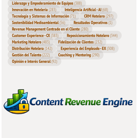
Liderazgo y Empoderamiento de Equipos
(388)
Innovación en Hotelería
(283)
Inteligencia Artificial - AI
(68)
Tecnología y Sistemas de Información
(71)
CRM Hotelero
(297)
Sostenibilidad Medioambiental
(56)
Resultados Operativos
(1)
Revenue Management Centrado en el Cliente
(280)
Customer Experience - CX
(383)
Reposicionamiento Hotelero
(344)
Marketing Hotelero
(483)
Fidelización de Clientes
(232)
Distribución Hotelera
(142)
Experiencia del Empleado - EX
(308)
Gestión del Talento
(222)
Coaching y Mentoring
(290)
Opinión e Interés General
(92)