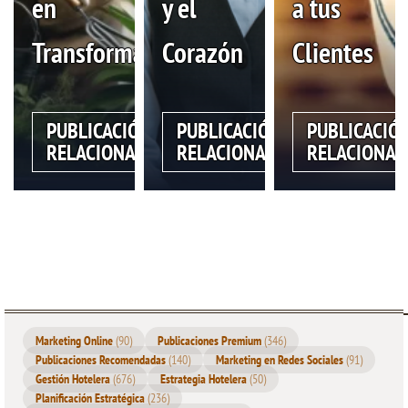
en
y el
a tus
Transformación
Corazón
Clientes
PUBLICACIÓN
PUBLICACIÓN
PUBLICACIÓ
RELACIONADA
RELACIONADA
RELACIONAD
Marketing Online
(90)
Publicaciones Premium
(346)
Publicaciones Recomendadas
(140)
Marketing en Redes Sociales
(91)
Gestión Hotelera
(676)
Estrategia Hotelera
(50)
Planificación Estratégica
(236)