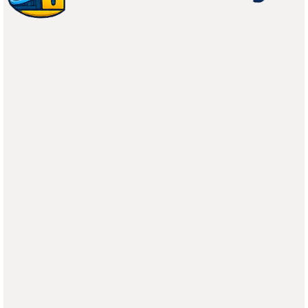
sienten deprimidas, están
menos motivadas y son
menos productivas.
COMPARTIR EN X
La Motivación desde adentro
Si los empleados no pueden ser motivados efectivamente por el
temor a las consecuencias o el deseo de recompensas, la
dirección debe encontrar otra manera de motivarlos.
Un enfoque es tratar de inspirar la motivación interna de los
empleados por diversos medios. La idea detrás de esta filosofía
de motivación es que las personas quieren lograr cosas valiosas