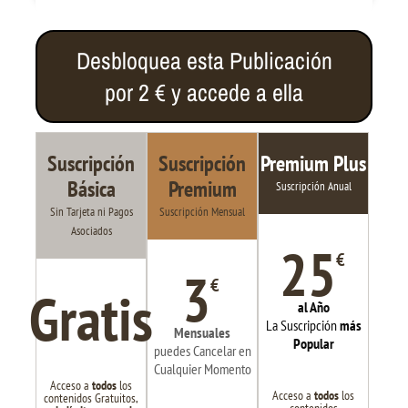
Desbloquea esta Publicación
por 2 € y accede a ella
Suscripción
Suscripción
Premium Plus
Básica
Premium
Suscripción Anual
Sin Tarjeta ni Pagos
Suscripción Mensual
Asociados
25
€
3
€
Gratis
al Año
La Suscripción
más
Mensuales
Popular
puedes Cancelar en
Cualquier Momento
Acceso a
todos
los
Acceso a
todos
los
contenidos Gratuitos,