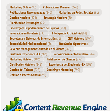
La motivación por el miedo y el interés propio es usualmente
Marketing Online
(90)
Publicaciones Premium
(346)
Publicaciones Recomendadas
(140)
Marketing en Redes Sociales
(91)
ineficaz. Esta teoría de la motivación se basa en el supuesto de
Gestión Hotelera
(676)
Estrategia Hotelera
(50)
que las personas toman sus decisiones basándose en un análisis
Planificación Estratégica
(236)
racional de sus intereses en cada situación. Por lo tanto, si un
Liderazgo y Empoderamiento de Equipos
(388)
Innovación en Hotelería
(283)
Inteligencia Artificial - AI
(68)
empleado sabe que la productividad adicional le otorgará una
Tecnología y Sistemas de Información
(71)
CRM Hotelero
(297)
bonificación, mientras que la productividad inaceptable lo
Sostenibilidad Medioambiental
(56)
Resultados Operativos
(1)
pondrá de patitas en la calle, en teoría debería aumentar su
Revenue Management Centrado en el Cliente
(280)
productividad.
Customer Experience - CX
(383)
Reposicionamiento Hotelero
(344)
Marketing Hotelero
(483)
Fidelización de Clientes
(232)
Distribución Hotelera
(142)
Experiencia del Empleado - EX
(308)
En realidad, los estados emocionales desempeñan un papel
Gestión del Talento
(222)
Coaching y Mentoring
(290)
mucho más importante en la motivación de lo que este enfoque
Opinión e Interés General
(92)
puede explicar. Un ambiente de trabajo basado en el miedo es
un lugar deprimente para estar.
Cuando las personas se