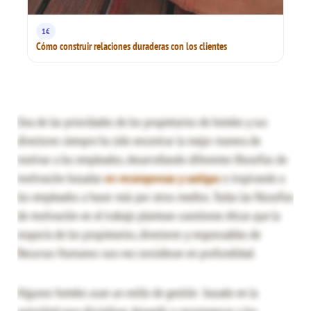
1€
Cómo construir relaciones duraderas con los clientes
Una de las prioridades de los propietarios de hoteles y sus
directores siempre ha sido encontrar la mejor manera de
motivar a los empleados, desarrollando diferentes filosofías de
motivación basadas
en recompensas y castigos
o inspirando a
los empleados a hacer más por otros medios. Todas las filosofías
de motivación en el trabajo plantean cuestiones éticas que la
mayoría de los propietarios, directores y responsables de
Recursos Humanos rara vez consideran en profundidad.
Algunos hoteles usan un estilo de gestión basado en la