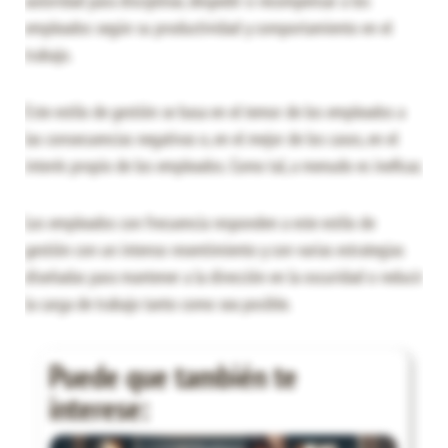
autoridad para disciplinar, despedir o recompensar a los
empleados según su productividad y comportamiento en el
trabajo.
Este estilo de gestión se basa en el temor de los empleados a
las consecuencias negativas o, en el mejor de los casos, en el
interés propio de los empleados. Como tal, a menudo es ineficaz.
Los empleados con frecuencia responden a este estilo de
gestión con un intenso resentimiento y con varias estrategias
diseñadas para mantener a la dirección en la oscuridad o reducir
la carga de trabajo tanto como sea posible.
Puede que también te
interese: