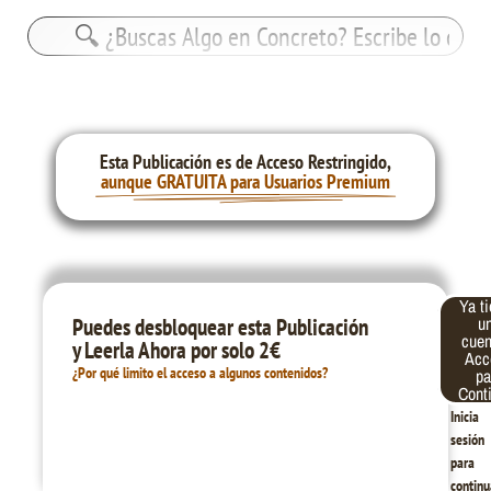
Buscar:
Esta Publicación es de Acceso Restringido,
aunque GRATUITA para Usuarios Premium
Ya t
Correo
Contraseña
u
Puedes desbloquear esta Publicación
electrónico
cue
y Leerla Ahora por solo 2€
Acc
¿Por qué limito el acceso a algunos contenidos?
pa
Cont
Inicia
sesión
para
continu