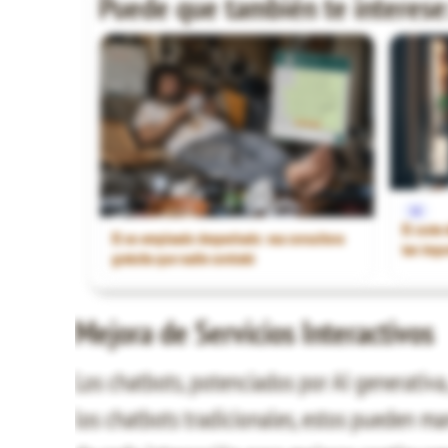
Puede que también te interese
1€
El coste
El ex-empleado despechado: esa consultora
tan impo
gratuita que nadie contrató
Mejora de Servicios Interactivos
Los chatbots, potenciados por AI generativa,
los chatbots tradicionales, estos pueden ma