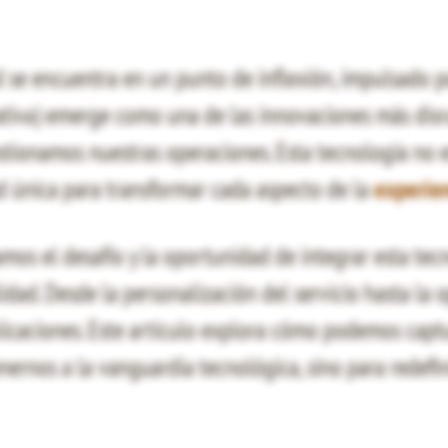
ad se encuentra en un punto de inflexión, impulsado p
tiva) emerge como una de las innovaciones más disr
stionamos nuestras operaciones. Esta tecnología no
d única para transformar cada aspecto de la
experien
mos el desafío y la oportunidad de integrar esta te
idad. Desde la personalización del servicio hasta la 
licaciones. Este artículo explora cómo podemos capt
nernos a la vanguardia tecnológica, sino para redefin