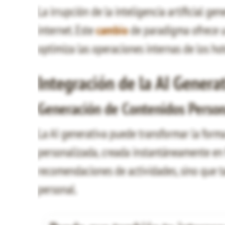
La irrupción de la inteligencia artificial ge
internet. Este
cambio
de paradigma ofrece u
optimiza las operaciones internas de los hot
Integración de la AI Generat
Generación de Contenidos Person
La AI generativa puede transformar la forma 
personalizada, creada instantáneamente en f
recomendaciones de actividades, sino que t
personal.