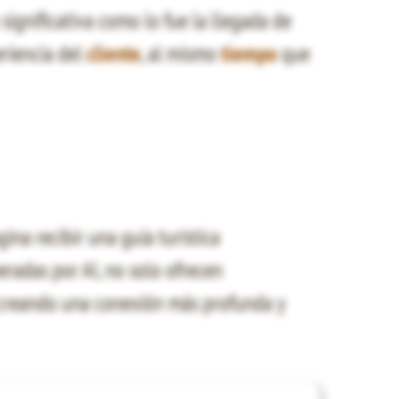
 significativa como lo fue la llegada de
riencia del
cliente
, al mismo
tiempo
que
ina recibir una guía turística
eradas por AI, no solo ofrecen
, creando una conexión más profunda y