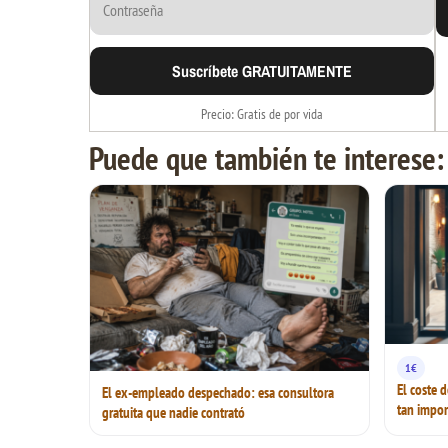
Suscríbete GRATUITAMENTE
Precio: Gratis de por vida
Puede que también te interese:
1€
El coste 
El ex-empleado despechado: esa consultora
tan impor
gratuita que nadie contrató