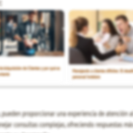
:
 de Adquisición de Clientes y por qué es
Manejando a clientes difíciles: El desaf
rtante
personal hotelero
 pueden proporcionar una experiencia de atención al 
nejar consultas complejas, ofreciendo respuestas más