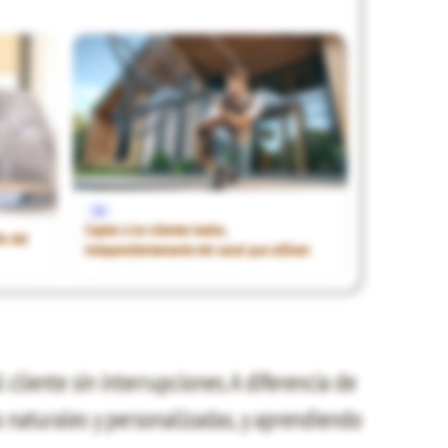
1€
Captar a los clientes leales,
ío del
independientemente del canal que utilicen
cliente sin interrupciones. A diferencia de
 naturales y personalizadas, y aprendiendo