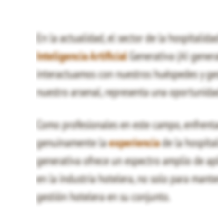
En la actualidad, el sector de la hospitalid
Inteligencia Artificial
Generativa (AI genera
interactuamos con nuestros huéspedes y ge
nuestro arsenal, representa una oportunida
Como profesionales en este campo, enfrenta
genuinamente la
experiencia
de la hospital
generativa ofrece un espectro amplio de ap
en la industria hotelera, no solo para mante
gestión hotelera en su conjunto.