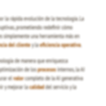
or la rápida evolución de la tecnología. La
uptivas, prometiendo redefinir cómo
 es simplemente una herramienta más en
cia del cliente
y la
eficiencia operativa
.
cnología de manera que enriquezca
optimización de los
procesos
internos, la AI
urar el
valor
completo de la AI generativa
ir y mejorar la
calidad
del servicio y la