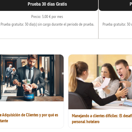
Prueba 30 días Gratis
P
Precio: 3,00 € por mes
Prueba gratuita: 30 día(s) sin cargo durante el periodo de prueba.
Prueba gratuita: 30 
de Adquisición de Clientes y por qué es
Manejando a clientes difíciles: El desaf
tante
personal hotelero