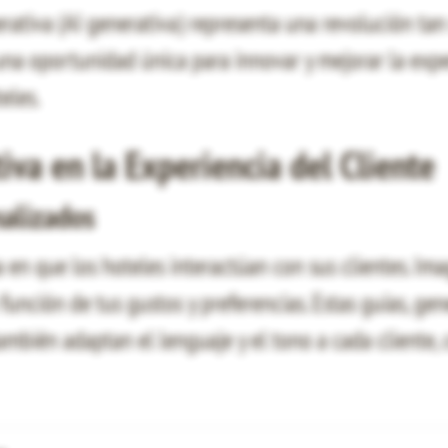
nerativa (AI generativa) representa una revolución tan
na oportunidad única para innovar y mejorar la expe
eles.
iva en la Experiencia del Cliente
alizados
en que los hoteles interactúan con sus clientes. Imag
unción de tus gustos y preferencias. Estas guías, gen
ambién adaptan el lenguaje y el tono a cada cliente