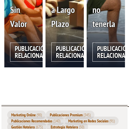
Sin
a Largo
no
Valor
Plazo
tenerla
PUBLICACIÓN
PUBLICACIÓN
PUBLICACIÓ
RELACIONADA
RELACIONADA
RELACIONAD
Marketing Online
(90)
Publicaciones Premium
(345)
Publicaciones Recomendadas
(140)
Marketing en Redes Sociales
(91)
Gestión Hotelera
(675)
Estrategia Hotelera
(50)