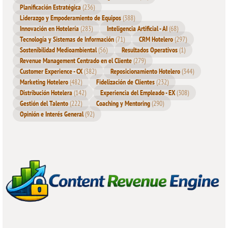
Planificación Estratégica
(236)
Liderazgo y Empoderamiento de Equipos
(388)
Innovación en Hotelería
(283)
Inteligencia Artificial - AI
(68)
Tecnología y Sistemas de Información
(71)
CRM Hotelero
(297)
Sostenibilidad Medioambiental
(56)
Resultados Operativos
(1)
Revenue Management Centrado en el Cliente
(279)
Customer Experience - CX
(382)
Reposicionamiento Hotelero
(344)
Marketing Hotelero
(482)
Fidelización de Clientes
(232)
Distribución Hotelera
(142)
Experiencia del Empleado - EX
(308)
Gestión del Talento
(222)
Coaching y Mentoring
(290)
Opinión e Interés General
(92)