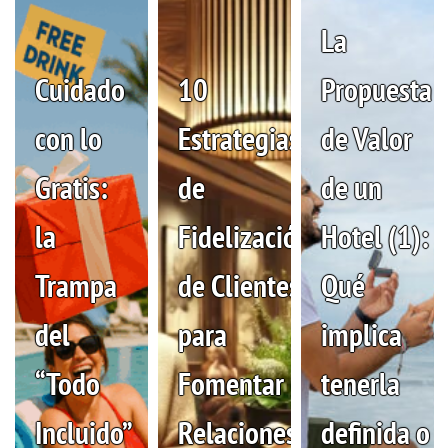
La
Cuidado
10
Propuesta
con lo
Estrategias
de Valor
Gratis:
de
de un
la
Fidelización
Hotel (1):
Trampa
de Clientes
Qué
del
para
implica
“Todo
Fomentar
tenerla
Incluido”
Relaciones
definida o