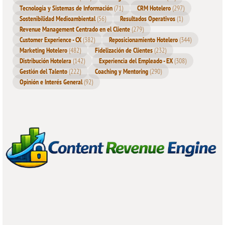
Tecnología y Sistemas de Información
(71)
CRM Hotelero
(297)
Sólo si sabemos gestionar el tiempo, tanto para el cliente
Sostenibilidad Medioambiental
(56)
Resultados Operativos
(1)
externo como para el interno, podremos desarrollar un proyecto
Revenue Management Centrado en el Cliente
(279)
de éxito.
Customer Experience - CX
(382)
Reposicionamiento Hotelero
(344)
Marketing Hotelero
(482)
Fidelización de Clientes
(232)
Distribución Hotelera
(142)
Experiencia del Empleado - EX
(308)
Gestión del Talento
(222)
Coaching y Mentoring
(290)
Opinión e Interés General
(92)