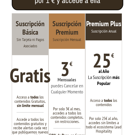
por 1 € y accede a ella
Suscripción
Suscripción
Premium Plus
Básica
Premium
Suscripción Anual
Sin Tarjeta ni Pagos
Suscripción Mensual
Asociados
25
€
3
€
Gratis
al Año
La Suscripción
más
Mensuales
Popular
puedes Cancelar en
Cualquier Momento
Acceso a
todos
los
Acceso a
todos
los
contenidos Gratuitos,
contenidos
sin límite mensual
Por solo 3€ al mes,
accedes a todos los
contenidos completos,
Por solo 25€ al año,
Accede a todos los
sin restricciones.
accedes sin límites a
contenidos gratuitos y
todo el ecosistema Lead
recibe alertas cada vez
Hospitality
que publiquemos nuevos