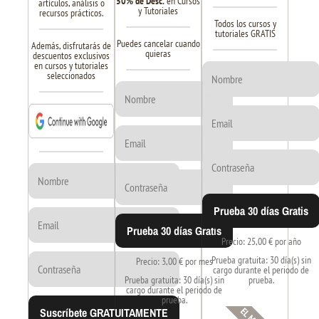
50% de Desc.
en Cursos
artículos, análisis o
y Tutoriales
recursos prácticos.
Todos los cursos y
tutoriales GRATIS
Puedes cancelar cuando
Además, disfrutarás de
quieras
descuentos exclusivos
en cursos y tutoriales
seleccionados
Prueba 30 días Gratis
Prueba 30 días Gratis
Precio: 25,00 € por año
Prueba gratuita: 30 día(s) sin
Precio: 3,00 € por mes
cargo durante el periodo de
Prueba gratuita: 30 día(s) sin
prueba.
cargo durante el periodo de
prueba.
Suscríbete GRATUITAMENTE