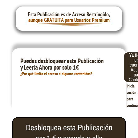
Esta Publicación es de Acceso Restringido,
aunque GRATUITA para Usuarios Premium
Ya t
Correo
Contraseña
u
Puedes desbloquear esta Publicación
electrónico
cue
y Leerla Ahora por solo 1€
Acc
¿Por qué limito el acceso a algunos contenidos?
pa
Cont
Inicia
sesión
para
continu
Desbloquea esta Publicación