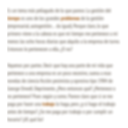
Es un tema más peliagudo de lo que parece. La gestión del
tiempo
es uno de los grandes
problemas
de la gestión
(empresarial, autogestión… da igual). Porque claro, lo que
primero viene a la cabeza es que mi tiempo me pertenece a mi
menos las ocho horas diarias que alquilo a la empresa de turno.
Entonces le pertenecen a ella. ¿O no?
Vayamos por partes. Decir que hay una parte de mi vida que
pertenece a una empresa es un poco excesivo, suena a esas
novelas de ciencia ficción pesimista y opresiva tipo 1984 de
George Orwell. Deprimente. ¿Pero entonces qué? ¿Pertenece o
no pertenece? Pues según y como. Parece claro que si se me
paga por hacer una
trabajo
lo haga, pero ¿y si hago el trabajo
antes de tiempo? ¿Se me paga por trabajo o por cumplir un
horario? ¡Uf, qué lio!