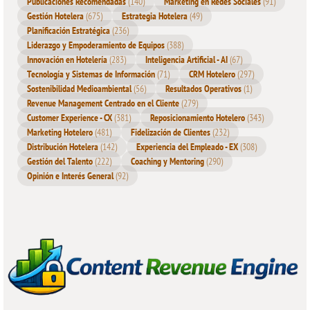
Publicaciones Recomendadas
(140)
Marketing en Redes Sociales
(91)
Gestión Hotelera
(675)
Estrategia Hotelera
(49)
Planificación Estratégica
(236)
Liderazgo y Empoderamiento de Equipos
(388)
Innovación en Hotelería
(283)
Inteligencia Artificial - AI
(67)
Tecnología y Sistemas de Información
(71)
CRM Hotelero
(297)
Sostenibilidad Medioambiental
(56)
Resultados Operativos
(1)
Revenue Management Centrado en el Cliente
(279)
Customer Experience - CX
(381)
Reposicionamiento Hotelero
(343)
Marketing Hotelero
(481)
Fidelización de Clientes
(232)
Distribución Hotelera
(142)
Experiencia del Empleado - EX
(308)
Gestión del Talento
(222)
Coaching y Mentoring
(290)
Opinión e Interés General
(92)