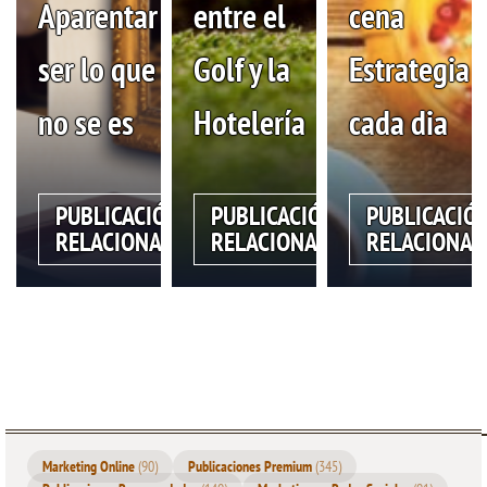
Aparentar
entre el
cena
ser lo que
Golf y la
Estrategia
no se es
Hotelería
cada dia
PUBLICACIÓN
PUBLICACIÓN
PUBLICACIÓ
RELACIONADA
RELACIONADA
RELACIONAD
Marketing Online
(90)
Publicaciones Premium
(345)