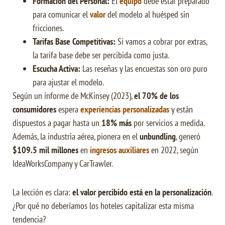
Formación del Personal:
El
equipo
debe estar preparado
para comunicar el
valor
del modelo al huésped sin
fricciones.
Tarifas Base Competitivas:
Si vamos a cobrar por extras,
la tarifa base debe ser percibida como justa.
Escucha Activa:
Las reseñas y las encuestas son oro puro
para ajustar el modelo.
Según un informe de McKinsey (2023),
el 70% de los
consumidores
espera
experiencias personalizadas
y están
dispuestos a pagar hasta un
18% más
por servicios a medida.
Además, la industria aérea, pionera en el
unbundling
, generó
$109.5 mil millones
en
ingresos auxiliares
en 2022, según
IdeaWorksCompany y CarTrawler.
La lección es clara:
el valor percibido está en la personalización
.
¿Por qué no deberíamos los hoteles capitalizar esta misma
tendencia?