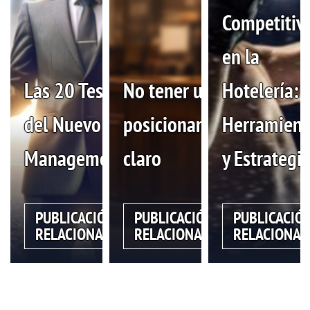
Competitiv
en la
Las 20 Tesis
No tener un
Hotelería:
del Nuevo
posicionamiento
Herramient
Management
claro
y Estrategi
PUBLICACIÓN
PUBLICACIÓN
PUBLICACIÓ
RELACIONADA
RELACIONADA
RELACIONAD