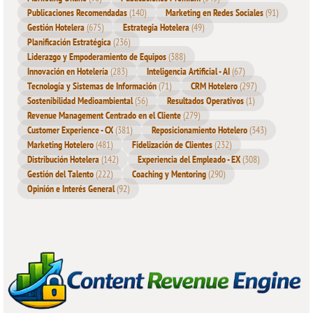
Publicaciones Recomendadas
(140)
Marketing en Redes Sociales
(91)
Gestión Hotelera
(675)
Estrategia Hotelera
(49)
Planificación Estratégica
(236)
Liderazgo y Empoderamiento de Equipos
(388)
Innovación en Hotelería
(283)
Inteligencia Artificial - AI
(67)
Tecnología y Sistemas de Información
(71)
CRM Hotelero
(297)
Sostenibilidad Medioambiental
(56)
Resultados Operativos
(1)
Revenue Management Centrado en el Cliente
(279)
Customer Experience - CX
(381)
Reposicionamiento Hotelero
(343)
Marketing Hotelero
(481)
Fidelización de Clientes
(232)
Distribución Hotelera
(142)
Experiencia del Empleado - EX
(308)
Gestión del Talento
(222)
Coaching y Mentoring
(290)
Opinión e Interés General
(92)