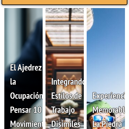
El Ajedrez de
la
Integrando
Ocupación:
Estilos de
Experienci
Pensar 10
Trabajo
Memorable
Movimientos
Disímiles
La Piedra