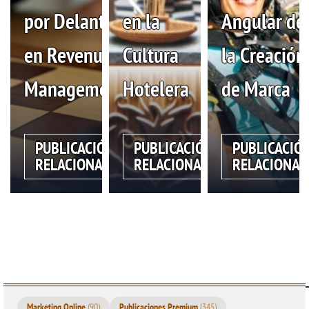
por Delante
en la
Angular de
en Revenue
Cultura
la Creación
Management
Hotelera
de Marca
PUBLICACIÓN
PUBLICACIÓN
PUBLICACIÓ
RELACIONADA
RELACIONADA
RELACIONAD
Marketing Online
(90)
Publicaciones Premium
(345)