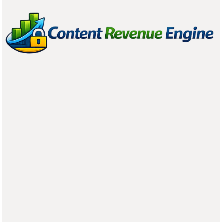
Sorprender con
detalles locales
: una bolsita de té
de la región, un dulce típico o incluso un pequeño
souvenir puede ser un gran gesto.
Estos regalos tienen un doble propósito: muestran
aprecio al huésped y refuerzan el sentido de
autenticidad local
del hotel.
Impacto:
Según
Travel Trends Report 2023
, el 72% de los
viajeros
internacionales busca experiencias que los
conecten con la
cultura
local
.
3.
Aromas y Sensaciones
Utiliza fragancias agradables en las áreas comunes
o personaliza el aroma de las habitaciones para
clientes frecuentes.
Un simple toque de
lavanda en las almohadas
o