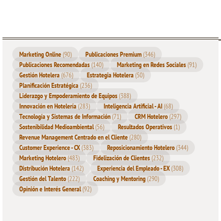
1.
Notas Personalizadas
Deja una
nota escrita a mano
en la habitación al
momento de la llegada o salida del huésped.
Marketing Online
(90)
Publicaciones Premium
(346)
Mensajes sencillos como “Esperamos que disfrutes
Publicaciones Recomendadas
(140)
Marketing en Redes Sociales
(91)
Gestión Hotelera
(676)
Estrategia Hotelera
(50)
tu estadía” o “Gracias por elegirnos, te esperamos
Planificación Estratégica
(236)
pronto” hacen maravillas.
Liderazgo y Empoderamiento de Equipos
(388)
Este gesto transmite un toque
humano y auténtico
,
Innovación en Hotelería
(283)
Inteligencia Artificial - AI
(68)
algo que en la era de la automatización tiene un
Tecnología y Sistemas de Información
(71)
CRM Hotelero
(297)
Sostenibilidad Medioambiental
(56)
Resultados Operativos
(1)
valor
incalculable.
Revenue Management Centrado en el Cliente
(280)
Impacto:
Los estudios muestran que el 67% de los
Customer Experience - CX
(383)
Reposicionamiento Hotelero
(344)
clientes
son más propensos a volver cuando perciben un
Marketing Hotelero
(483)
Fidelización de Clientes
(232)
Distribución Hotelera
(142)
Experiencia del Empleado - EX
(308)
trato personalizado (
fuente: PWC Global Consumer
Gestión del Talento
(222)
Coaching y Mentoring
(290)
Insights
).
Opinión e Interés General
(92)
2.
Pequeños Obsequios