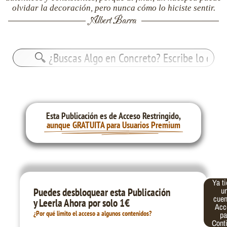
olvidar la decoración, pero nunca cómo lo hiciste sentir.
Albert Barra
Buscar:
Esta Publicación es de Acceso Restringido,
aunque GRATUITA para Usuarios Premium
Ya t
Correo
Contraseña
u
Puedes desbloquear esta Publicación
electrónico
cue
y Leerla Ahora por solo 1€
Acc
¿Por qué limito el acceso a algunos contenidos?
pa
Cont