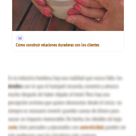
1€
Cómo construir relaciones duraderas con los clientes
En la industria hotelera, hay una realidad que nunca falla: los
detalles
son lo que el huésped recuerda, comenta y atesora
mucho después de haber dejado el hotel. Pero hay una
percepción errónea que quiero desmontar desde el inicio: no
siempre es necesario invertir grandes sumas de dinero para
causar un impacto memorable. De hecho, los detalles de bajo
coste
, bien pensados y ejecutados con
autenticidad
, pueden ser
más poderosos que las iniciativas más costosas.