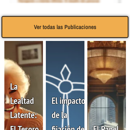
Manejando a clientes difíciles: El desafío del personal
hotelero
Ver todas las Publicaciones
1€
La
Captar a los clientes leales, independientemente del canal
que utilicen
Lealtad
El impacto
Latente:
de la
El Tesoro
fijación de
El Papel