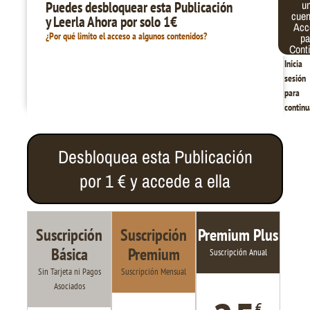
Contraseña
u
Puedes desbloquear esta Publicación
electrónico
cue
y Leerla Ahora por solo 1€
Acc
¿Por qué limito el acceso a algunos contenidos?
pa
Cont
Inicia
sesión
para
continu
Desbloquea esta Publicación
por 1 € y accede a ella
Suscripción
Suscripción
Premium Plus
Básica
Premium
Suscripción Anual
Sin Tarjeta ni Pagos
Suscripción Mensual
Asociados
€