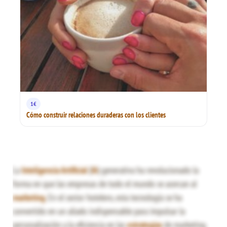
1€
Cómo construir relaciones duraderas con los clientes
La
Inteligencia Artificial
(
IA
) generativa ha revolucionado la
forma en que las empresas de todo el mundo se acercan al
marketing
. En el sector hotelero, esta tecnología se ha
convertido en un aliado indispensable para impulsar la
personalización y la eficiencia en las
estrategias
de marketing.