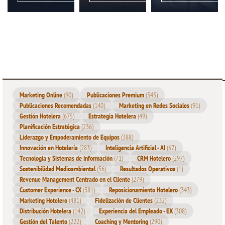
Como hotelero, he presenciado cómo la IA generativa ha
transformado la forma en que los hoteles se conectan con sus
clientes. Antes, los mensajes de marketing eran genéricos y poco
personalizados, lo que dificultaba la conexión emocional con los
clientes. Con la IA generativa, los hoteles pueden crear
contenido único y personalizado que resuena con cada cliente
individualmente. Esto no solo mejora la
experiencia del cliente
,
Marketing Online
(90)
Publicaciones Premium
(345)
sino que también aumenta la efectividad de las estrategias de
Publicaciones Recomendadas
(140)
Marketing en Redes Sociales
(91)
marketing.
Gestión Hotelera
(675)
Estrategia Hotelera
(49)
Planificación Estratégica
(236)
Ventajas de la IA generativa
Liderazgo y Empoderamiento de Equipos
(388)
Innovación en Hotelería
(283)
Inteligencia Artificial - AI
(67)
en la industria hotelera:
Tecnología y Sistemas de Información
(71)
CRM Hotelero
(297)
Sostenibilidad Medioambiental
(56)
Resultados Operativos
(1)
personalización y eficiencia
Revenue Management Centrado en el Cliente
(279)
Customer Experience - CX
(381)
Reposicionamiento Hotelero
(343)
Marketing Hotelero
(481)
Fidelización de Clientes
(232)
La personalización es clave en el marketing hotelero, ya que los
Distribución Hotelera
(142)
Experiencia del Empleado - EX
(308)
clientes buscan
experiencias
únicas y adaptadas a sus gustos y
Gestión del Talento
(222)
Coaching y Mentoring
(290)