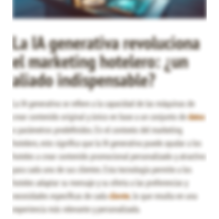
La IA generativa revoluciona
el marketing hotelero: ¿un
aliado indispensable?
La IA generativa se refiere a la capacidad de las máquinas de
crear contenido original y único en base a un conjunto de
datos
o parámetros predefinidos. En el contexto del marketing
hotelero, esto significa que la IA generativa puede ayudar a los
hoteles a crear contenido promocional personalizado y atractivo
para cada uno de sus clientes. Esta tecnología permite a los
hoteles adaptar su mensaje y su oferta a las preferencias y
necesidades específicas de cada
cliente
, lo que resulta en una
experiencia más relevante y personalizada.