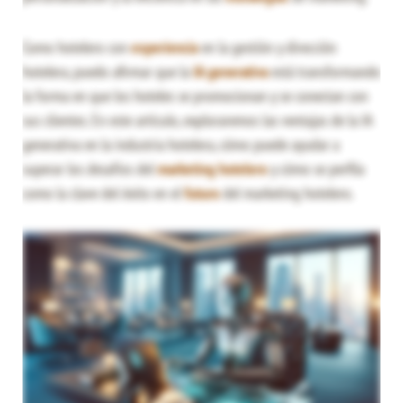
Como hotelero con
experiencia
en la gestión y dirección
hotelera, puedo afirmar que la
IA generativa
está transformando
la forma en que los hoteles se promocionan y se conectan con
sus clientes. En este artículo, exploraremos las ventajas de la IA
generativa en la industria hotelera, cómo puede ayudar a
superar los desafíos del
marketing hotelero
y cómo se perfila
como la clave del éxito en el
futuro
del marketing hotelero.