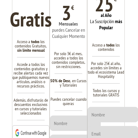
25
3
€
Gratis
al Año
La Suscripción
más
Mensuales
Popular
puedes Cancelar en
Cualquier Momento
Acceso a
todos
los
Acceso a
todos
los
contenidos Gratuitos,
contenidos
sin límite mensual
Por solo 3€ al mes,
accedes a todos los
contenidos completos,
Por solo 25€ al año,
Accede a todos los
sin restricciones.
accedes sin límites a
contenidos gratuitos y
todo el ecosistema Lead
recibe alertas cada vez
Hospitality
que publiquemos nuevos
50% de Desc.
en Cursos
artículos, análisis o
y Tutoriales
recursos prácticos.
Todos los cursos y
tutoriales GRATIS
Puedes cancelar cuando
Además, disfrutarás de
quieras
descuentos exclusivos
en cursos y tutoriales
seleccionados