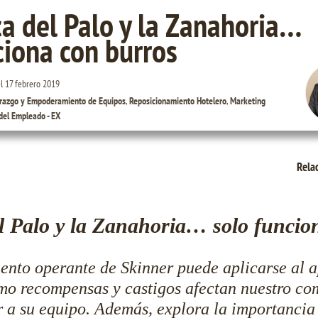
ca del Palo y la Zanahoria…
ciona con burros
el
17 febrero 2019
razgo y Empoderamiento de Equipos
,
Reposicionamiento Hotelero
,
Marketing
del Empleado - EX
Rela
el Palo y la Zanahoria… solo funcio
nto operante de Skinner puede aplicarse al 
mo recompensas y castigos afectan nuestro co
r a su equipo. Además, explora la importancia d