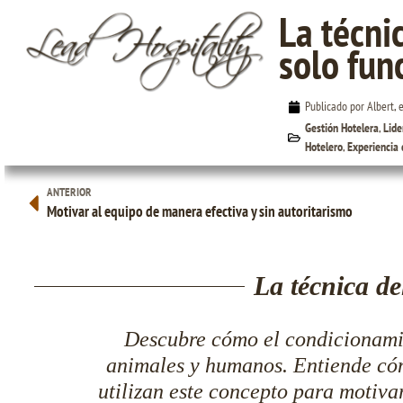
La técni
solo fun
La técnica del Palo y la Zanahoria… solo funciona
Publicado por Albert, 
con burros
Gestión Hotelera
,
Lide
Hotelero
,
Experiencia 
ANTERIOR
Motivar al equipo de manera efectiva y sin autoritarismo
La técnica d
Descubre cómo el condicionamie
animales y humanos. Entiende có
utilizan este concepto para motiva