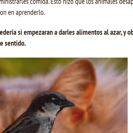
ministrarles comida. Esto hizo que los animales desa
ron en aprenderlo.
dería si empezaran a darles alimentos al azar, y o
de sentido.