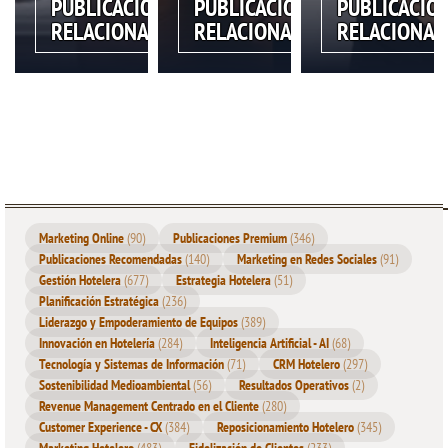
PUBLICACIÓN
PUBLICACIÓN
PUBLICACIÓ
RELACIONADA
RELACIONADA
RELACIONAD
Marketing Online
(90)
Publicaciones Premium
(346)
Publicaciones Recomendadas
(140)
Marketing en Redes Sociales
(91)
Gestión Hotelera
(677)
Estrategia Hotelera
(51)
Planificación Estratégica
(236)
Liderazgo y Empoderamiento de Equipos
(389)
Innovación en Hotelería
(284)
Inteligencia Artificial - AI
(68)
Tecnología y Sistemas de Información
(71)
CRM Hotelero
(297)
Sostenibilidad Medioambiental
(56)
Resultados Operativos
(2)
Revenue Management Centrado en el Cliente
(280)
Customer Experience - CX
(384)
Reposicionamiento Hotelero
(345)
Marketing Hotelero
(483)
Fidelización de Clientes
(233)