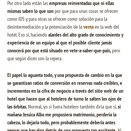
Por otro lado están las
empresas reinventadas que ni ellas
mismas saben lo que son
por que para unas cosas se ofrecen
como IDS y para otras se ofrecen como solución para la
desintermediación y la potenciación de la
venta
en la web del
hotel. Eso sí, haciendo
alardes del alto grado de conocimiento y
experiencia de un equipo al que el posible cliente jamás
conocerá por que está situado en vete-a-saber-que-país,
pero
que según dicen son la repera.
El papel lo aguanta todo, y una propuesta de cambio en la que
se garantizan ratios de conversión en reservas nada creíbles, e
incrementos en la cifra de negocio a través del sitio web de un
hotel que hacen que al hotelero de turno le salten los ojos de
las órbitas.
Normal, yo si fuera hotelero también diría que sí,
si
mañana Jessica Alba me propusiera matrimonio, perdería la
cabeza, lo dejaría todo, pero probablemente debería antes
pensar que hay algo detrás de una propuesta tan excitante.
Al