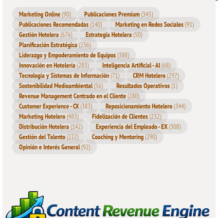
Marketing Online
(90)
Publicaciones Premium
(345)
Publicaciones Recomendadas
(140)
Marketing en Redes Sociales
(91)
Gestión Hotelera
(676)
Estrategia Hotelera
(50)
Planificación Estratégica
(236)
Liderazgo y Empoderamiento de Equipos
(388)
Innovación en Hotelería
(283)
Inteligencia Artificial - AI
(68)
Tecnología y Sistemas de Información
(71)
CRM Hotelero
(297)
Sostenibilidad Medioambiental
(56)
Resultados Operativos
(1)
Revenue Management Centrado en el Cliente
(280)
Customer Experience - CX
(383)
Reposicionamiento Hotelero
(344)
Marketing Hotelero
(483)
Fidelización de Clientes
(232)
Distribución Hotelera
(142)
Experiencia del Empleado - EX
(308)
Gestión del Talento
(222)
Coaching y Mentoring
(290)
Opinión e Interés General
(92)