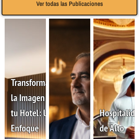
Ver todas las Publicaciones
Transformando
la Imagen de
tu Hotel: Un
Hospitalid
Enfoque
de Alto