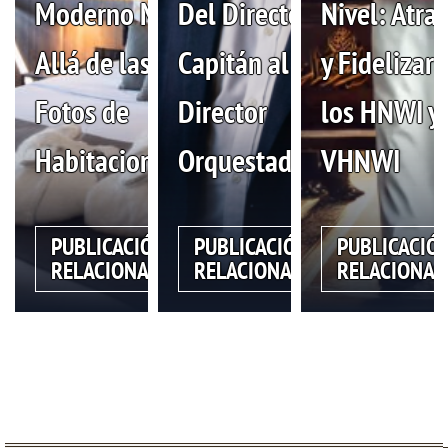
Moderno Más
Del Director
Nivel: Atra
Allá de las
Capitán al
y Fidelizar 
Fotos de
Director
los HNWI y
Habitaciones
Orquestador
VHNWI
PUBLICACIÓN
PUBLICACIÓN
PUBLICACIÓ
RELACIONADA
RELACIONADA
RELACIONAD