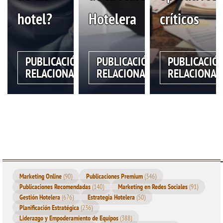
hotel?
Hotelera
críticos
PUBLICACIÓN
PUBLICACIÓN
PUBLICACIÓ
RELACIONADA
RELACIONADA
RELACIONAD
Marketing Online
(90)
Publicaciones Premium
(346)
Publicaciones Recomendadas
(140)
Marketing en Redes Sociales
(91)
Gestión Hotelera
(676)
Estrategia Hotelera
(50)
Planificación Estratégica
(236)
Liderazgo y Empoderamiento de Equipos
(388)