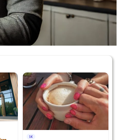
1€
icen