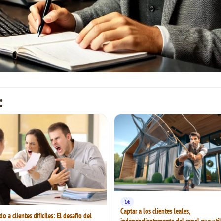
:
1€
Captar a los clientes leales,
 a clientes difíciles: El desafío del
independientemente del canal que util