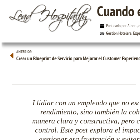
Cuando e
Publicado por Albert, 
Gestión Hotelera
,
Expe
Cuando el Personal no te escucha…
ANTERIOR
Crear un Blueprint de Servicio para Mejorar el Customer Experien
Llidiar con un empleado que no esc
rendimiento, sino también la coh
manera clara y constructiva, pero c
control. Este post explora el impa
gestionar esa frustración y evit