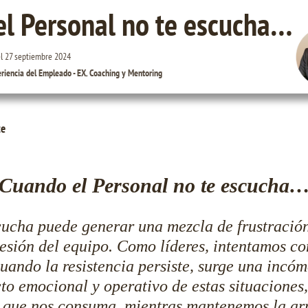
l Personal no te escucha…
el
27 septiembre 2024
riencia del Empleado - EX
,
Coaching y Mentoring
ce
Cuando el Personal no te escucha
ucha puede generar una mezcla de frustración
esión del equipo. Como líderes, intentamos c
uando la resistencia persiste, surge una incó
cto emocional y operativo de estas situaciones
ar que nos consuma, mientras mantenemos la arm