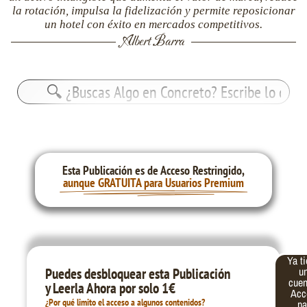
la rotación, impulsa la fidelización y permite reposicionar
un hotel con éxito en mercados competitivos.
Albert Barra
Buscar:
Esta Publicación es de Acceso Restringido,
aunque GRATUITA para Usuarios Premium
Ya t
Correo
Contraseña
u
Puedes desbloquear esta Publicación
electrónico
cue
y Leerla Ahora por solo 1€
Acc
¿Por qué limito el acceso a algunos contenidos?
pa