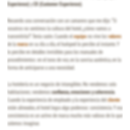
Experience)
y
CX (Customer Experience)
.
Recuerdo una conversación con un camarero que me dijo: “Si
nosotros no sentimos la cultura del hotel, ¿cómo vamos a
transmitirla?”. Tenía razón. Cuando el
equipo
no vive los
valores
de la
marca
en su día a día, el huésped lo percibe al instante. Y
lo percibe en detalles invisibles para los manuales de
procedimientos: en el tono de voz, en la sonrisa auténtica, en la
forma de anticiparse a una necesidad.
La hotelería es un negocio de intangibles. No vendemos solo
habitaciones; vendemos
confianza, emociones y coherencia
.
Cuando la experiencia de empleado y la experiencia del
cliente
están alineadas, el hotel logra algo poderoso: consistencia. Y esa
consistencia es un activo de marca mucho más valioso de lo que
solemos imaginar.