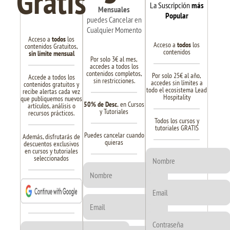
Gratis
La Suscripción
más
Mensuales
Popular
puedes Cancelar en
Cualquier Momento
Acceso a
todos
los
Acceso a
todos
los
contenidos Gratuitos,
contenidos
sin límite mensual
Por solo 3€ al mes,
accedes a todos los
contenidos completos,
Por solo 25€ al año,
Accede a todos los
sin restricciones.
accedes sin límites a
contenidos gratuitos y
todo el ecosistema Lead
recibe alertas cada vez
Hospitality
que publiquemos nuevos
50% de Desc.
en Cursos
artículos, análisis o
y Tutoriales
recursos prácticos.
Todos los cursos y
tutoriales GRATIS
Puedes cancelar cuando
Además, disfrutarás de
quieras
descuentos exclusivos
en cursos y tutoriales
seleccionados