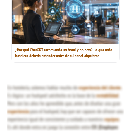
¿Por qué ChatGPT recomienda un hotel y no otro? Lo que todo
hotelero debería entender antes de culpar al algoritmo
En hotelería, solemos hablar mucho de
experiencia del cliente
.
Es lógico: un huésped satisfecho es la base de la
rentabilidad
.
Pero con los años he aprendido que, antes de diseñar una gran
experiencia
para el huésped, hay que ser capaces de ofrecer una
experiencia igual de consistente y cuidada a nuestros
equipos
.
Es ahí donde entra en juego la conexión entre
EX (Employee