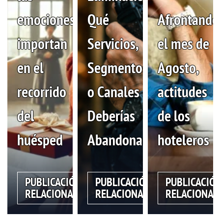
emociones
Qué
Afrontando
importan
Servicios,
el mes de
en el
Segmentos
Agosto,
¿Por qué ChatGPT recomienda un hotel y no otro? Lo que
todo hotelero debería entender antes de culpar al algoritmo
recorrido
o Canales
actitudes
del
Deberías
de los
huésped
Abandonar
hoteleros
PUBLICACIÓN
PUBLICACIÓN
PUBLICACIÓ
RELACIONADA
RELACIONADA
RELACIONAD