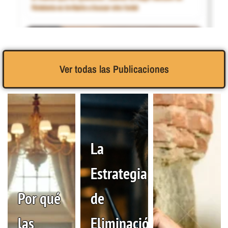
Hotelería es invitarle a buscar otro hotel
Ver todas las Publicaciones
La
El nuevo Customer Journey Hotelero: cuando el huésped
pregunta primero a la Inteligencia Artificial
Estrategia
Por qué
de
las
Eliminación: