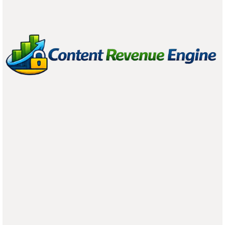
out. Esa coherencia construye
confianza
.
Valor intangible de marca
: según estudios en marketing
estratégico, las marcas con un fuerte componente
emocional logran un
brand equity
superior, lo que les
permite reposicionarse con mayor agilidad en mercados
dinámicos.
Eficiencia operativa
: equipos comprometidos reducen la
rotación, mejoran la
productividad
y contribuyen a la
sostenibilidad
del modelo de negocio.
Cómo alinear EX y CX en la
práctica
A lo largo de los años he encontrado algunos
principios
que