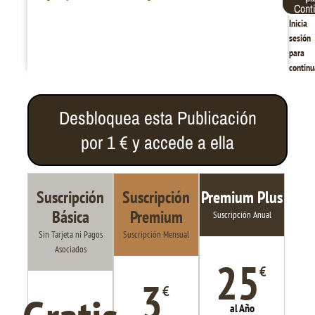
Cont
Inicia
sesión
para
continu
Desbloquea esta Publicación
por 1 € y accede a ella
Suscripción
Suscripción
Premium Plus
Básica
Premium
Suscripción Anual
Sin Tarjeta ni Pagos
Suscripción Mensual
Asociados
25
€
3
€
al Año