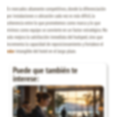
En mercados altamente competitivos, donde la diferenciación
por instalaciones o ubicación cada vez es más difícil, la
coherencia entre lo que prometemos como marca y lo que
vivimos como equipo se convierte en un factor estratégico. No
solo mejora la satisfacción inmediata del huésped, sino que
incrementa la capacidad de reposicionamiento y fortalece el
valor
intangible del hotel en el largo plazo.
Puede que también te
interese: