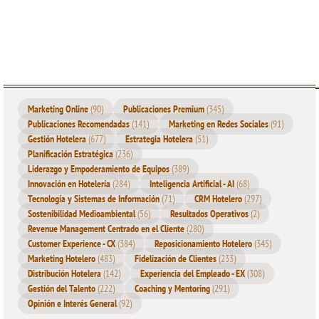
El círculo virtuoso entre EX y
CX
Marketing Online
(90)
Publicaciones Premium
(345)
En mi experiencia, la coherencia entre EX y
CX
se traduce en un
Publicaciones Recomendadas
(141)
Marketing en Redes Sociales
(91)
círculo virtuoso que impacta directamente en los resultados:
Gestión Hotelera
(677)
Estrategia Hotelera
(51)
Planificación Estratégica
(236)
Liderazgo y Empoderamiento de Equipos
(389)
Cultura de servicio sin esfuerzo
: cuando el equipo
Innovación en Hotelería
(284)
Inteligencia Artificial - AI
(68)
internaliza la cultura del hotel, no tiene que “forzar” la
Tecnología y Sistemas de Información
(71)
CRM Hotelero
(297)
experiencia, simplemente la transmite. La naturalidad se
Sostenibilidad Medioambiental
(56)
Resultados Operativos
(2)
Revenue Management Centrado en el Cliente
(280)
convierte en un rasgo diferenciador.
Customer Experience - CX
(384)
Reposicionamiento Hotelero
(345)
Marketing Hotelero
(483)
Fidelización de Clientes
(233)
Consistencia como ventaja competitiva
: los huéspedes
Distribución Hotelera
(142)
Experiencia del Empleado - EX
(308)
Gestión del Talento
(222)
Coaching y Mentoring
(291)
perciben continuidad y coherencia en cada interacción,
Opinión e Interés General
(92)
desde la llamada al reservar hasta el momento del check-