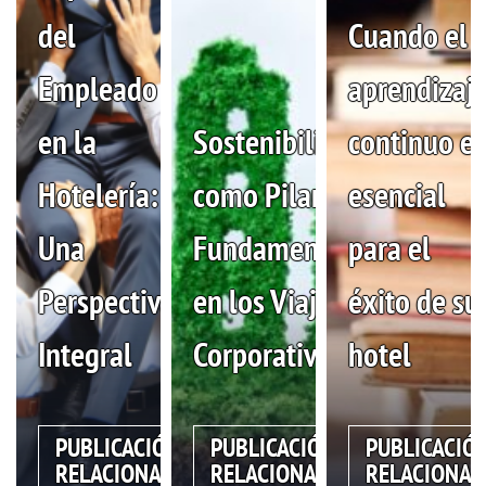
del
Cuando el
Empleado
aprendizaj
en la
Sostenibilidad
continuo es
Hotelería:
como Pilar
esencial
Una
Fundamental
para el
Perspectiva
en los Viajes
éxito de su
Integral
Corporativos
hotel
PUBLICACIÓN
PUBLICACIÓN
PUBLICACIÓ
RELACIONADA
RELACIONADA
RELACIONAD