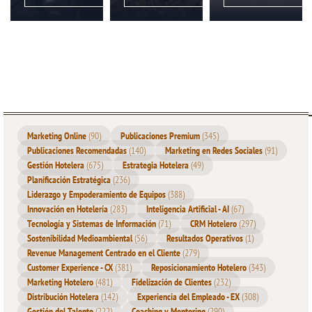
Marketing Online
(90)
Publicaciones Premium
(345)
Publicaciones Recomendadas
(140)
Marketing en Redes Sociales
(91)
Gestión Hotelera
(675)
Estrategia Hotelera
(49)
Planificación Estratégica
(236)
Liderazgo y Empoderamiento de Equipos
(388)
Innovación en Hotelería
(283)
Inteligencia Artificial - AI
(67)
Tecnología y Sistemas de Información
(71)
CRM Hotelero
(297)
Sostenibilidad Medioambiental
(56)
Resultados Operativos
(1)
Revenue Management Centrado en el Cliente
(279)
Customer Experience - CX
(381)
Reposicionamiento Hotelero
(343)
Marketing Hotelero
(481)
Fidelización de Clientes
(232)
Distribución Hotelera
(142)
Experiencia del Empleado - EX
(308)
Gestión del Talento
(222)
Coaching y Mentoring
(290)