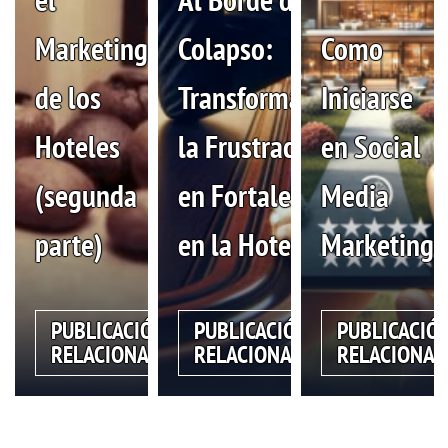
Marketing
Colapso:
Como
de los
Transformando
Iniciarse
Hoteles
la Frustración
en Social
(segunda
en Fortaleza
Media
parte)
en la Hotelería
Marketing
PUBLICACIÓN
PUBLICACIÓN
PUBLICACIÓ
RELACIONADA
RELACIONADA
RELACIONAD