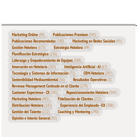
Marketing Online
(90)
Publicaciones Premium
(345)
Publicaciones Recomendadas
(140)
Marketing en Redes Sociales
(91)
Gestión Hotelera
(675)
Estrategia Hotelera
(49)
Planificación Estratégica
(236)
Liderazgo y Empoderamiento de Equipos
(388)
Innovación en Hotelería
(283)
Inteligencia Artificial - AI
(67)
Tecnología y Sistemas de Información
(71)
CRM Hotelero
(297)
Sostenibilidad Medioambiental
(56)
Resultados Operativos
(1)
Revenue Management Centrado en el Cliente
(279)
Customer Experience - CX
(381)
Reposicionamiento Hotelero
(343)
Marketing Hotelero
(481)
Fidelización de Clientes
(232)
Distribución Hotelera
(142)
Experiencia del Empleado - EX
(308)
Gestión del Talento
(222)
Coaching y Mentoring
(290)
Opinión e Interés General
(92)