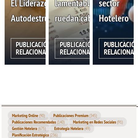
El Liderazgo
lamentablemente
sector
Autodestructivo
ruedan cabezas
Hotelero
PUBLICACIÓN
PUBLICACIÓN
PUBLICACIÓ
RELACIONADA
RELACIONADA
RELACIONAD
Marketing Online
(90)
Publicaciones Premium
(345)
Publicaciones Recomendadas
(140)
Marketing en Redes Sociales
(91)
Gestión Hotelera
(675)
Estrategia Hotelera
(49)
Planificación Estratégica
(236)