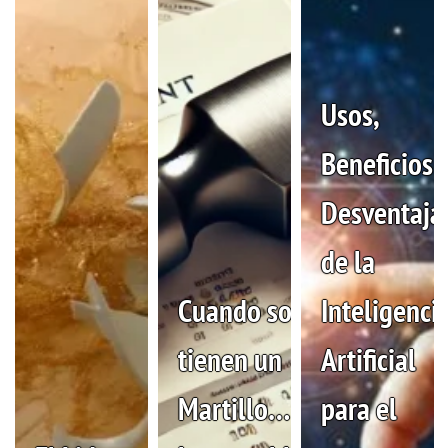
Usos,
Beneficios 
Desventaja
de la
Cuando solo
Inteligenci
tienen un
Artificial
Martillo…
para el