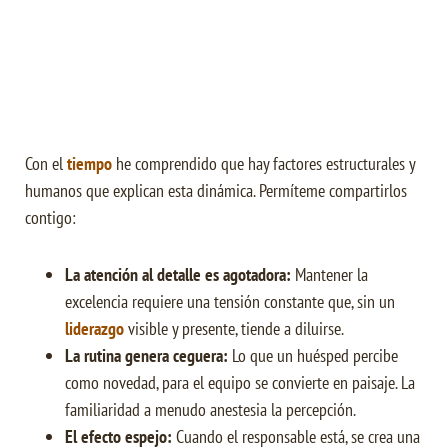
1€
Cuando la Cultura Organizacional
desayuna, almuerza y cena Estrategia
cada dia
Con el
tiempo
he comprendido que hay factores estructurales y
humanos que explican esta dinámica. Permíteme compartirlos
contigo:
La atención al detalle es agotadora:
Mantener la
excelencia requiere una tensión constante que, sin un
liderazgo
visible y presente, tiende a diluirse.
La rutina genera ceguera:
Lo que un huésped percibe
como novedad, para el equipo se convierte en paisaje. La
familiaridad a menudo anestesia la percepción.
El efecto espejo:
Cuando el responsable está, se crea una