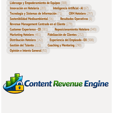
Liderazgo y Empoderamiento de Equipos
(388)
Innovación en Hotelería
(283)
Inteligencia Artificial - AI
(67)
Tecnología y Sistemas de Información
(71)
CRM Hotelero
(297)
Sostenibilidad Medioambiental
(56)
Resultados Operativos
(1)
Revenue Management Centrado en el Cliente
(279)
Customer Experience - CX
(381)
Reposicionamiento Hotelero
(343)
Marketing Hotelero
(481)
Fidelización de Clientes
(232)
Distribución Hotelera
(142)
Experiencia del Empleado - EX
(308)
Gestión del Talento
(222)
Coaching y Mentoring
(290)
Opinión e Interés General
(92)