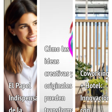
Cómo las
ideas
creativas y
Coworking
El Papel
originales
+ Hotel:
Indispensable
pueden
Innovación
de la
transformar
con