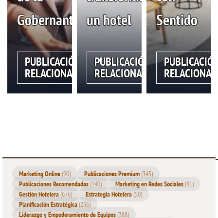
Gobernanta
un hotel
Sentido
PUBLICACIÓN
PUBLICACIÓN
PUBLICACIÓ
RELACIONADA
RELACIONADA
RELACIONAD
Marketing Online
(90)
Publicaciones Premium
(345)
Publicaciones Recomendadas
(140)
Marketing en Redes Sociales
(91)
Gestión Hotelera
(676)
Estrategia Hotelera
(50)
Planificación Estratégica
(236)
Liderazgo y Empoderamiento de Equipos
(388)