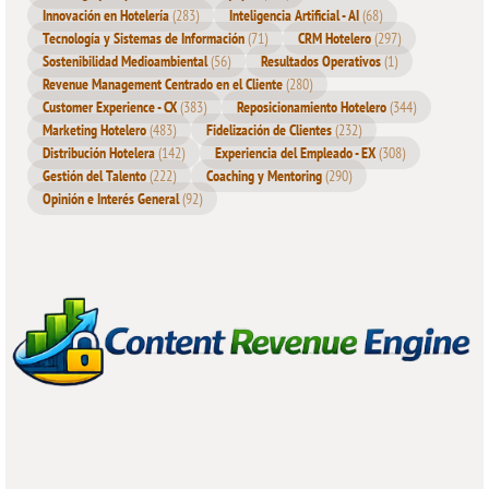
Innovación en Hotelería
(283)
Inteligencia Artificial - AI
(68)
Tecnología y Sistemas de Información
(71)
CRM Hotelero
(297)
Sostenibilidad Medioambiental
(56)
Resultados Operativos
(1)
Revenue Management Centrado en el Cliente
(280)
Customer Experience - CX
(383)
Reposicionamiento Hotelero
(344)
Marketing Hotelero
(483)
Fidelización de Clientes
(232)
Distribución Hotelera
(142)
Experiencia del Empleado - EX
(308)
Gestión del Talento
(222)
Coaching y Mentoring
(290)
Opinión e Interés General
(92)