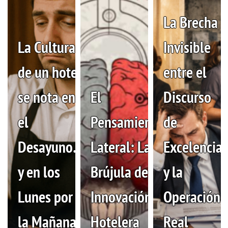
La Brecha
La Cultura
Invisible
de un hotel
entre el
se nota en
El
Discurso
el
Pensamiento
de
Desayuno…
Lateral: La
Excelencia
y en los
Brújula de la
y la
Lunes por
Innovación
Operación
la Mañana
Hotelera
Real