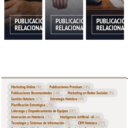
PUBLICACIÓN
PUBLICACIÓN
PUBLICACIÓ
RELACIONADA
RELACIONADA
RELACIONAD
Marketing Online
(90)
Publicaciones Premium
(345)
Publicaciones Recomendadas
(140)
Marketing en Redes Sociales
(91)
Gestión Hotelera
(674)
Estrategia Hotelera
(49)
Planificación Estratégica
(236)
Liderazgo y Empoderamiento de Equipos
(387)
Innovación en Hotelería
(282)
Inteligencia Artificial - AI
(66)
Tecnología y Sistemas de Información
(71)
CRM Hotelero
(297)