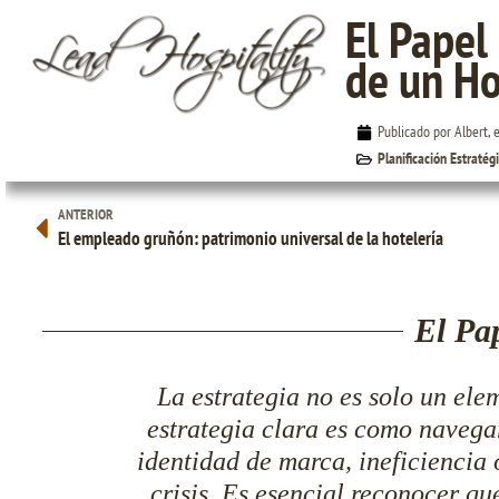
El Papel 
de un Ho
El Papel de la Estrategia en el Éxito de un Hotel
Publicado por Albert, 
Planificación Estratég
ANTERIOR
El empleado gruñón: patrimonio universal de la hotelería
El Pap
La estrategia no es solo un ele
estrategia clara es como navegar
identidad de marca, ineficiencia
crisis. Es esencial reconocer qu