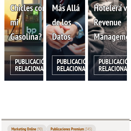
Chicles con
Más Allá
Hotelera vs
mi
de los
Revenue
Gasolina?
Datos
Manageme
PUBLICACIÓN
PUBLICACIÓN
PUBLICACIÓ
RELACIONADA
RELACIONADA
RELACIONAD
Marketing Online
(90)
Publicaciones Premium
(345)