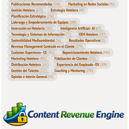
Publicaciones Recomendadas
(140)
Marketing en Redes Sociales
(91)
Gestión Hotelera
(675)
Estrategia Hotelera
(49)
Planificación Estratégica
(236)
Liderazgo y Empoderamiento de Equipos
(388)
Innovación en Hotelería
(283)
Inteligencia Artificial - AI
(67)
Tecnología y Sistemas de Información
(71)
CRM Hotelero
(297)
Sostenibilidad Medioambiental
(56)
Resultados Operativos
(1)
Revenue Management Centrado en el Cliente
(279)
Customer Experience - CX
(381)
Reposicionamiento Hotelero
(343)
Marketing Hotelero
(481)
Fidelización de Clientes
(232)
Distribución Hotelera
(142)
Experiencia del Empleado - EX
(308)
Gestión del Talento
(222)
Coaching y Mentoring
(290)
Opinión e Interés General
(92)