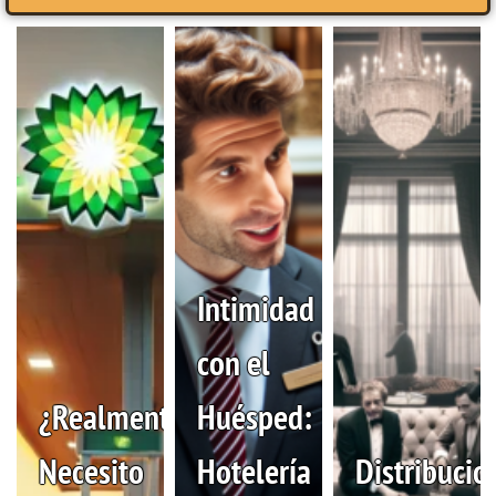
Intimidad
con el
¿Realmente
Huésped:
Necesito
Hotelería
Distribucio