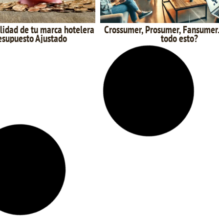
lidad de tu marca hotelera
Crossumer, Prosumer, Fansumer
esupuesto Ajustado
todo esto?
co ignora tus promociones:
La importancia de sacar Ve
obre el Arte de Captar la
Competitivas en cada Fase del 
Atención
Reserva