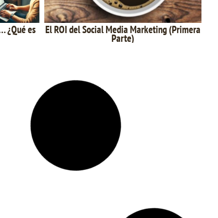
… ¿Qué es
El ROI del Social Media Marketing (Primera
Parte)
ntajas
El contenido habla, pero los datos escuchan:
Proceso de
cómo optimizar tu estrategia de contenido