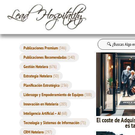
Buscar:
Publicaciones Premium
(346)
Publicaciones Recomendadas
(140)
Gestión Hotelera
(676)
Estrategia Hotelera
(50)
Planificación Estratégica
(236)
Liderazgo y Empoderamiento de Equipos
(388)
Innovación en Hotelería
(283)
Inteligencia Artificial – AI
(68)
El coste de Adqui
Tecnología y Sistemas de Información
(71)
es t
CRM Hotelero
(297)