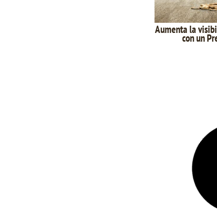
Aumenta la visibi
con un Pr
Por qué tu públi
una reflexión s