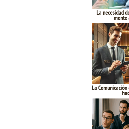
La necesidad d
mente a
La Comunicación 
hac