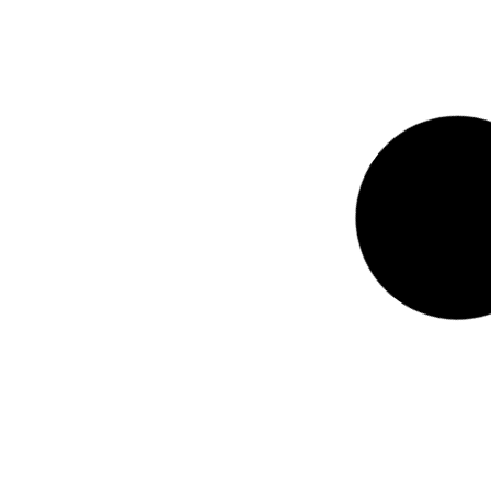
KPI’s o princ
commerce para 
La Gestión Efici