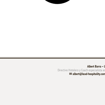
Revolucionan el Marketing Hotelero
icación
Elementos clave en el diseño de estrategias
e la Marca
en medios sociales