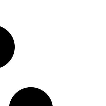
ipales indicadores en e-
Marketing Digital y la Visibili
hoteles (segunda parte)
(Consejos Esenciales para Dire
Hotel, Consejo 7)
ente de Redes Sociales en
Descubriendo el Poder del Mar