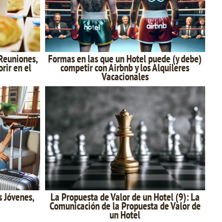
Reuniones,
Formas en las que un Hotel puede (y debe)
rir en el
competir con Airbnb y los Alquileres
Vacacionales
s Jóvenes,
La Propuesta de Valor de un Hotel (9): La
Comunicación de la Propuesta de Valor de
un Hotel