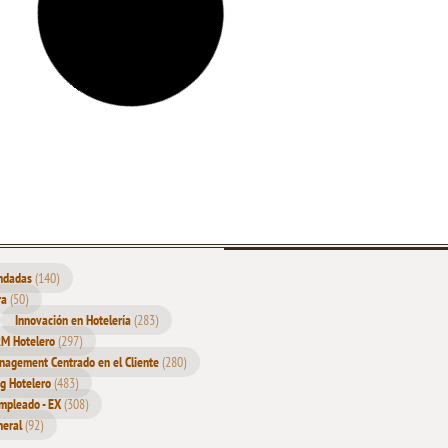
Hoteles
Contenidos
 Problemas de Gestión en la
La Importancia de la Comun
stria Hotelera
Coherente en la Construcción d
Hotelera