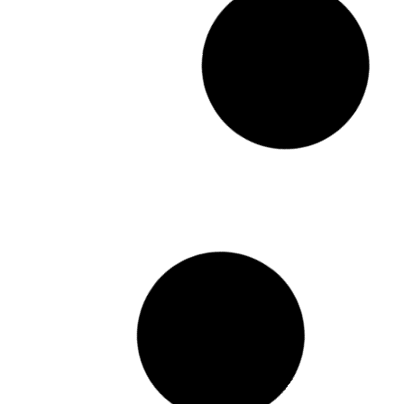
dad Online
El poder del marketing conversacional en el
ctores de
mundo actual.
keting de
Cómo la Inteligencia Artificial y Chat GPT