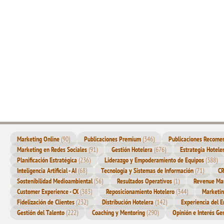
los 6 principales
Indu