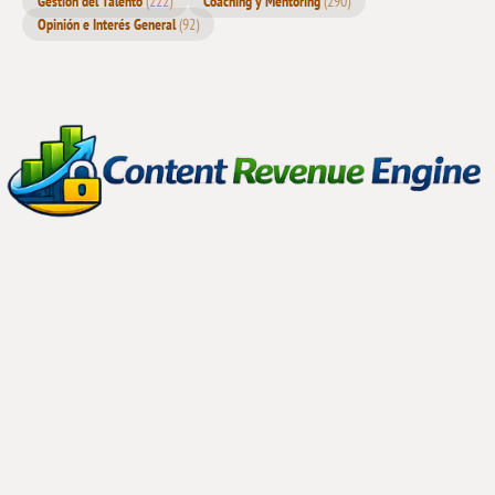
Empresas con Personalidad Propia
El Costo Oculto de Ahorrar Demasiado: Equilibrar
Rentabilidad y Calidad