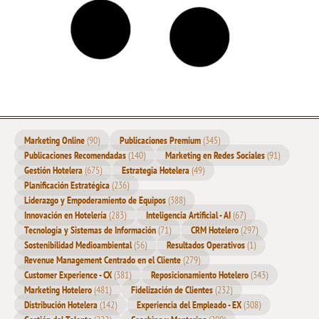
Si Supiera Entonces lo Que Sé Ahora, Gestionar un Hotel
Sería Más Fácil