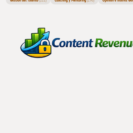
Gestión del Talento
(222)
Coaching y Mentoring
(290)
Opinión e Interés Ge