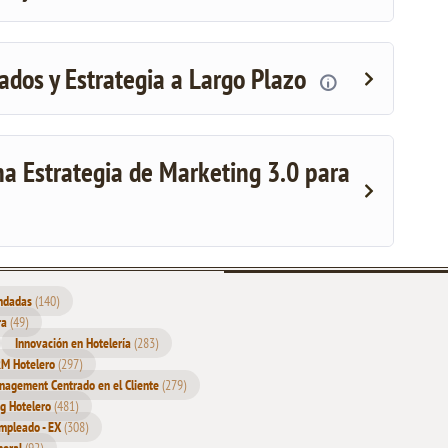
ados y Estrategia a Largo Plazo
na Estrategia de Marketing 3.0 para
endadas
(140)
Inicio
ra
(49)
Quién
Innovación en Hotelería
(283)
soy
M Hotelero
(297)
agement Centrado en el Cliente
(279)
Publicaciones
g Hotelero
(481)
y Recursos
Empleado - EX
(308)