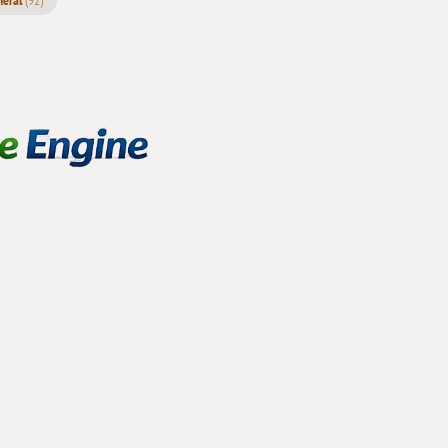
neral
(92)
Cursos
Online y
Otros
Recursos
¿Quién
Soy y
Qué
Hago?
Agendar una
Videollamada
Conmigo
Mapa
Web
¿Me
invitas
a un
café?