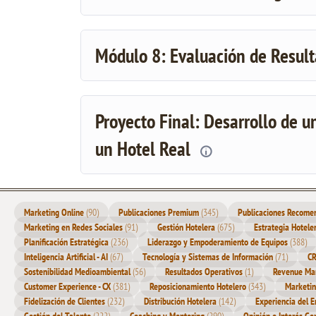
Módulo 8: Evaluación de Result
Proyecto Final: Desarrollo de u
un Hotel Real
Marketing Online
(90)
Publicaciones Premium
(345)
Publicaciones Recom
Marketing en Redes Sociales
(91)
Gestión Hotelera
(675)
Estrategia Hotele
Planificación Estratégica
(236)
Liderazgo y Empoderamiento de Equipos
(388)
Inteligencia Artificial - AI
(67)
Tecnología y Sistemas de Información
(71)
CR
Sostenibilidad Medioambiental
(56)
Resultados Operativos
(1)
Revenue Man
Customer Experience - CX
(381)
Reposicionamiento Hotelero
(343)
Marketin
Fidelización de Clientes
(232)
Distribución Hotelera
(142)
Experiencia del 