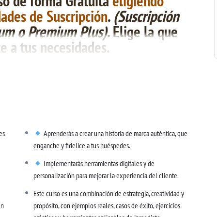
so de forma Gratuita
eligiendo
dades de Suscripción
.
(Suscripción
ium o Premium Plus)
. Elige la que
e a tus necesidades.
os últimos años. Hoy,
los viajeros no buscan solo un lugar donde
oria con la que puedan conectar
. El
Marketing 3.0
representa un
es o servicios, sino de
construir experiencias memorables, transmitir
ociedad y el medioambiente
. Los hoteles que entienden esta
ltamente competitivo, sino que también consiguen
huéspedes más
en la confianza y la autenticidad
.
es
Aprenderás a crear una historia de marca auténtica, que
enganche y fidelice a tus huéspedes.
Implementarás herramientas digitales y de
personalización para mejorar la experiencia del cliente.
Este curso es una combinación de estrategia, creatividad y
en
propósito, con ejemplos reales, casos de éxito, ejercicios