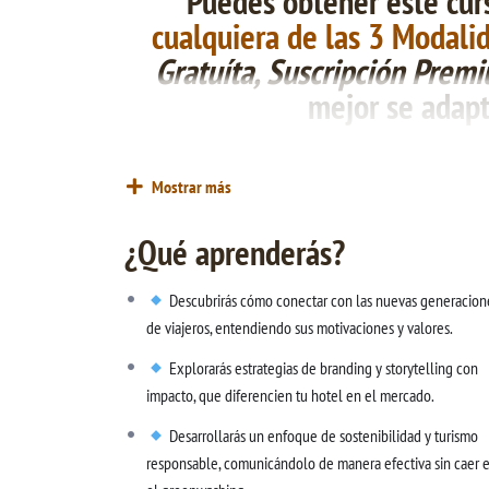
Puedes
obtener este cur
cualquiera de las 3 Modali
Gratuíta, Suscripción Prem
mejor se adapt
El turismo y la
hotelería
han evolucionado drásticamente en l
hospedarse, sino marcas con propósito, valores y una hist
Mostrar más
cambio
de paradigma: ya no se trata solo de
vender
habitacion
valores auténticos y generar un impacto positivo en la s
¿Qué aprenderás?
transformación no solo logran
diferenciarse
en un
mercado
a
leales, mayor rentabilidad y una reputación sólida basada 
Descubrirás cómo conectar con las nuevas generacion
de viajeros, entendiendo sus motivaciones y valores.
Explorarás estrategias de branding y storytelling con
impacto, que diferencien tu hotel en el mercado.
Desarrollarás un enfoque de sostenibilidad y turismo
responsable, comunicándolo de manera efectiva sin caer 