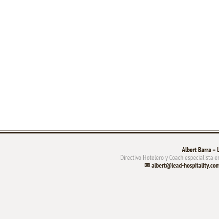
Albert Barra – 
Directivo Hotelero y Coach especialista e
✉ albert@lead-hospitali