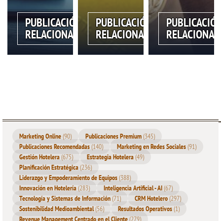
PUBLICACIÓN
PUBLICACIÓN
PUBLICACIÓ
RELACIONADA
RELACIONADA
RELACIONAD
Marketing Online
(90)
Publicaciones Premium
(345)
Publicaciones Recomendadas
(140)
Marketing en Redes Sociales
(91)
Gestión Hotelera
(675)
Estrategia Hotelera
(49)
Planificación Estratégica
(236)
Liderazgo y Empoderamiento de Equipos
(388)
Innovación en Hotelería
(283)
Inteligencia Artificial - AI
(67)
Tecnología y Sistemas de Información
(71)
CRM Hotelero
(297)
Sostenibilidad Medioambiental
(56)
Resultados Operativos
(1)
Revenue Management Centrado en el Cliente
(279)