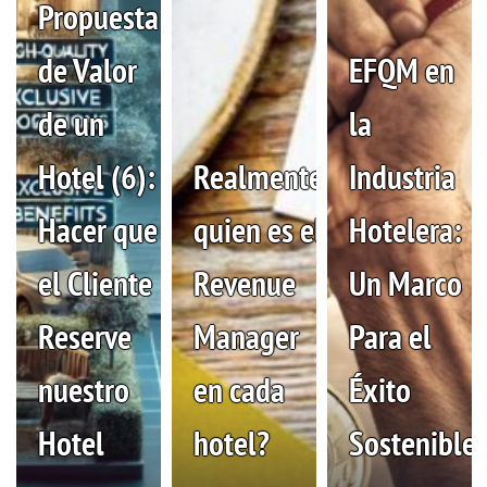
Propuesta
de Valor
EFQM en
de un
la
Hotel (6):
Realmente,
Industria
Hacer que
quien es el
Hotelera:
el Cliente
Revenue
Un Marco
Reserve
Manager
Para el
nuestro
en cada
Éxito
Hotel
hotel?
Sostenible